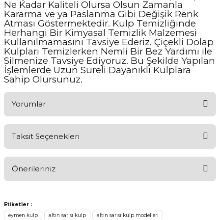
Ne Kadar Kaliteli Olursa Olsun Zamanla
Kararma ve ya Paslanma Gibi Değişik Renk
Atması Göstermektedir. Kulp Temizliğinde
Herhangi Bir Kimyasal Temizlik Malzemesi
Kullanılmamasını Tavsiye Ederiz. Çiçekli Dolap
Kulpları Temizlerken Nemli Bir Bez Yardımı ile
Silmenize Tavsiye Ediyoruz. Bu Şekilde Yapılan
İşlemlerde Uzun Süreli Dayanıklı Kulplara
Sahip Olursunuz.
Yorumlar
Taksit Seçenekleri
Aldığınız Ürünlerden Ne Derecede Memnun Kaldınız ?
Önerileriniz
Ürünü Değerlendir 😂😊😍😐🤔😡
Bu ürünün fiyat bilgisi, resim, ürün açıklamalarında ve diğer
konularda yetersiz gördüğünüz noktaları öneri formunu kullanarak
Etiketler :
tarafımıza iletebilirsiniz.
eymen kulp
altın sarısı kulp
altın sarısı kulp modelleri