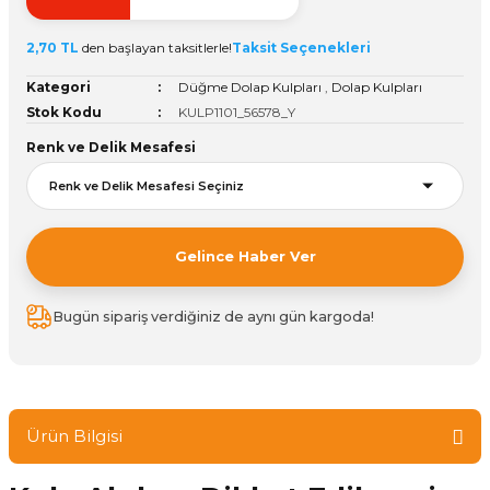
ivi
k Bağlantıları
arı
aları
Panç Çeşitleri
Hobi Yapıştırıcıları
Oda ve Wc Kapı Kilidi
Köşe Sepetler
Pantolonluk
Köpük Tabancası
Sehba Ayakları
2,70 TL
den başlayan taksitlerle!
Taksit Seçenekleri
leri
ı
Piton Askı
Pano ve Kapak Kilitleri
Sabunluk
Pense
Vitrin Ara Ayakları
Kategori
Düğme Dolap Kulpları
,
Dolap Kulpları
Stok Kodu
KULP1101_56578_Y
Çubuğu ve Aparatları
ancası
Streç
Sandık Kilitleri
Tuvalet Kağıtlılığı
Silikon Tabancası
Renk ve Delik Mesafesi
arı
itleri
sı
Takım Çantası
Tornavida Çeşitleri
Sprey Ürünleri
ası
Zımba Teli
Gelince Haber Ver
Zımpara Çeşitleri
Bugün sipariş verdiğiniz de aynı gün kargoda!
Ürün Bilgisi