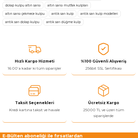
Görüş ve önerileriniz için teşekkür ederiz.
dolap kulpu altın sarısı
altın sarısı mutfak kulpları
altın sarısı çekmece kulpu
antik sarı kulp
antik sarı kulp modelleri
Ürün resmi kalitesiz, bozuk veya görüntülenemiyor.
antik sarı dolap kulpu
antik sarı düğme kulp
Ürün açıklamasında eksik bilgiler bulunuyor.
Ürün bilgilerinde hatalar bulunuyor.
Ürün fiyatı diğer sitelerden daha pahalı.
Bu ürüne benzer farklı alternatifler olmalı.
Hızlı Kargo Hizmeti
%100 Güvenli Alışveriş
16:00’a kadar ki tüm siparişler
256bit SSL Sertifikası
Yetkiliye Gönder
Taksit Seçenekleri
Ücretsiz Kargo
Kredi kartına taksit ve havale
25000 TL ve üzeri tüm
siparişlerde
E-Bülten aboneliği ile fırsatlardan