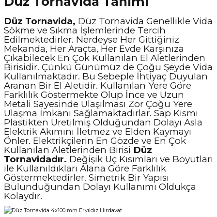
Düz Tornavida Tanımı
Düz Tornavida,
Düz Tornavida Genellikle Vida
Sökme ve Sıkma İşlemlerinde Tercih
Edilmektedirler. Nerdeyse Her Gittiğiniz
Mekanda, Her Araçta, Her Evde Karşınıza
Çıkabilecek En Çok Kullanılan El Aletlerinden
Birisidir. Çünkü Günümüz de Çoğu Şeyde Vida
Kullanılmaktadır. Bu Sebeple İhtiyaç Duyulan
Aranan Bir El Aletidir. Kullanılan Yere Göre
Farklılık Göstermekte Olup İnce ve Uzun
Metali Sayesinde Ulaşılması Zor Çoğu Yere
Ulaşma İmkanı Sağlamaktadırlar. Sap Kısmı
Plastikten Üretilmiş Olduğundan Dolayı Asla
Elektrik Akımını İletmez ve Elden Kaymayı
Önler. Elektrikçilerin En Gözde ve En Çok
Kullanılan Aletlerinden Birisi
Düz
Tornavidadır.
Değişik Uç Kısımları ve Boyutları
ile Kullanıldıkları Alana Göre Farklılık
Göstermektedirler. Simetrik Bir Yapısı
Bulunduğundan Dolayı Kullanımı Oldukça
Kolaydır.