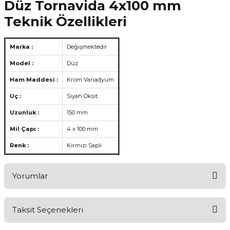
Düz Tornavida 4x100 mm
Teknik Özellikleri
Marka :
Değişmektedir
Model :
Düz
Ham Maddesi :
Krom Vanadyum
Uç :
Siyah Oksit
Uzunluk :
150 mm
Mil Çapı :
4 x 100 mm
Renk :
Kırmızı Saplı
Yorumlar
Taksit Seçenekleri
Aldığınız Ürünlerden Ne Derecede Memnun Kaldınız ?