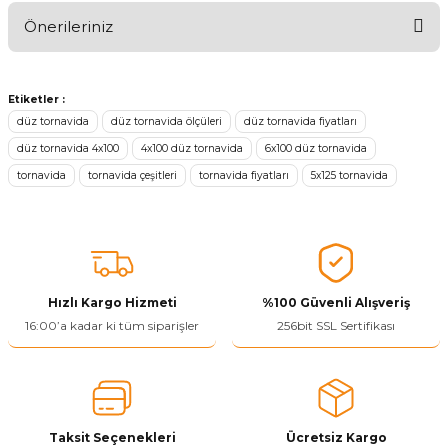
Önerileriniz
Ürünü Değerlendir 😂😊😍😐🤔😡
Bu ürünün fiyat bilgisi, resim, ürün açıklamalarında ve diğer
konularda yetersiz gördüğünüz noktaları öneri formunu kullanarak
Etiketler :
tarafımıza iletebilirsiniz.
düz tornavida
düz tornavida ölçüleri
düz tornavida fiyatları
Görüş ve önerileriniz için teşekkür ederiz.
düz tornavida 4x100
4x100 düz tornavida
6x100 düz tornavida
tornavida
tornavida çeşitleri
tornavida fiyatları
5x125 tornavida
Ürün resmi kalitesiz, bozuk veya görüntülenemiyor.
Ürün açıklamasında eksik bilgiler bulunuyor.
Ürün bilgilerinde hatalar bulunuyor.
Ürün fiyatı diğer sitelerden daha pahalı.
Bu ürüne benzer farklı alternatifler olmalı.
Hızlı Kargo Hizmeti
%100 Güvenli Alışveriş
16:00’a kadar ki tüm siparişler
256bit SSL Sertifikası
Yetkiliye Gönder
Taksit Seçenekleri
Ücretsiz Kargo