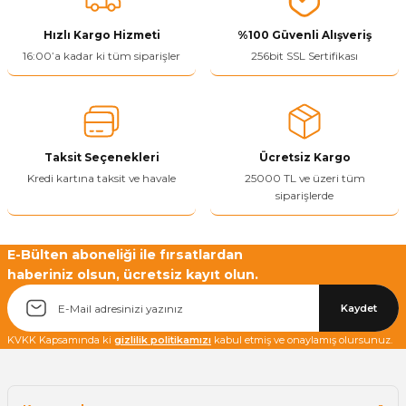
ivi
k Bağlantıları
arı
aları
Panç Çeşitleri
Hobi Yapıştırıcıları
Oda ve Wc Kapı Kilidi
Köşe Sepetler
Pantolonluk
Köpük Tabancası
Sehba Ayakları
Hızlı Kargo Hizmeti
%100 Güvenli Alışveriş
16:00’a kadar ki tüm siparişler
256bit SSL Sertifikası
leri
ı
Piton Askı
Pano ve Kapak Kilitleri
Sabunluk
Pense
Vitrin Ara Ayakları
Çubuğu ve Aparatları
ancası
Streç
Sandık Kilitleri
Tuvalet Kağıtlılığı
Silikon Tabancası
arı
itleri
sı
Takım Çantası
Tornavida Çeşitleri
Taksit Seçenekleri
Ücretsiz Kargo
Kredi kartına taksit ve havale
25000 TL ve üzeri tüm
siparişlerde
Sprey Ürünleri
ası
Zımba Teli
Zımpara Çeşitleri
E-Bülten aboneliği ile fırsatlardan
haberiniz olsun, ücretsiz kayıt olun.
Kaydet
KVKK Kapsamında ki
gizlilik politikamızı
kabul etmiş ve onaylamış olursunuz.