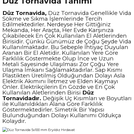
Düz Tornavida Tanımı
Düz Tornavida,
Düz Tornavida Genellikle Vida
Sökme ve Sıkma İşlemlerinde Tercih
Edilmektedirler. Nerdeyse Her Gittiğiniz
Mekanda, Her Araçta, Her Evde Karşınıza
Çıkabilecek En Çok Kullanılan El Aletlerinden
Birisidir. Çünkü Günümüz de Çoğu Şeyde Vida
Kullanılmaktadır. Bu Sebeple İhtiyaç Duyulan
Aranan Bir El Aletidir. Kullanılan Yere Göre
Farklılık Göstermekte Olup İnce ve Uzun
Metali Sayesinde Ulaşılması Zor Çoğu Yere
Ulaşma İmkanı Sağlamaktadırlar. Sap Kısmı
Plastikten Üretilmiş Olduğundan Dolayı Asla
Elektrik Akımını İletmez ve Elden Kaymayı
Önler. Elektrikçilerin En Gözde ve En Çok
Kullanılan Aletlerinden Birisi
Düz
Tornavidadır.
Değişik Uç Kısımları ve Boyutları
ile Kullanıldıkları Alana Göre Farklılık
Göstermektedirler. Simetrik Bir Yapısı
Bulunduğundan Dolayı Kullanımı Oldukça
Kolaydır.