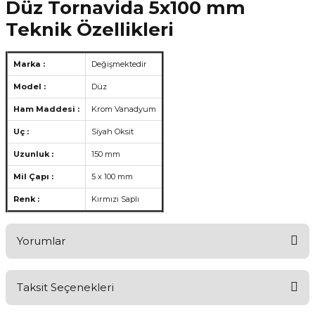
Düz Tornavida 5x100 mm
Teknik Özellikleri
Marka :
Değişmektedir
Model :
Düz
Ham Maddesi :
Krom Vanadyum
Uç :
Siyah Oksit
Uzunluk :
150 mm
Mil Çapı :
5 x 100 mm
Renk :
Kırmızı Saplı
Yorumlar
Taksit Seçenekleri
Aldığınız Ürünlerden Ne Derecede Memnun Kaldınız ?