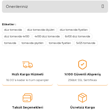
Önerileriniz
Ürünü Değerlendir 😂😊😍😐🤔😡
Bu ürünün fiyat bilgisi, resim, ürün açıklamalarında ve diğer
konularda yetersiz gördüğünüz noktaları öneri formunu kullanarak
Etiketler :
tarafımıza iletebilirsiniz.
düz tornavida
düz tornavida ölçüleri
düz tornavida fiyatları
Görüş ve önerileriniz için teşekkür ederiz.
düz tornavida 4x100
4x100 düz tornavida
6x100 düz tornavida
tornavida
tornavida çeşitleri
tornavida fiyatları
5x125 tornavida
Ürün resmi kalitesiz, bozuk veya görüntülenemiyor.
Ürün açıklamasında eksik bilgiler bulunuyor.
Ürün bilgilerinde hatalar bulunuyor.
Ürün fiyatı diğer sitelerden daha pahalı.
Bu ürüne benzer farklı alternatifler olmalı.
Hızlı Kargo Hizmeti
%100 Güvenli Alışveriş
16:00’a kadar ki tüm siparişler
256bit SSL Sertifikası
Yetkiliye Gönder
Taksit Seçenekleri
Ücretsiz Kargo