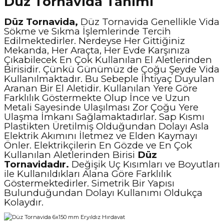
Düz Tornavida Tanımı
Düz Tornavida,
Düz Tornavida Genellikle Vida
Sökme ve Sıkma İşlemlerinde Tercih
Edilmektedirler. Nerdeyse Her Gittiğiniz
Mekanda, Her Araçta, Her Evde Karşınıza
Çıkabilecek En Çok Kullanılan El Aletlerinden
Birisidir. Çünkü Günümüz de Çoğu Şeyde Vida
Kullanılmaktadır. Bu Sebeple İhtiyaç Duyulan
Aranan Bir El Aletidir. Kullanılan Yere Göre
Farklılık Göstermekte Olup İnce ve Uzun
Metali Sayesinde Ulaşılması Zor Çoğu Yere
Ulaşma İmkanı Sağlamaktadırlar. Sap Kısmı
Plastikten Üretilmiş Olduğundan Dolayı Asla
Elektrik Akımını İletmez ve Elden Kaymayı
Önler. Elektrikçilerin En Gözde ve En Çok
Kullanılan Aletlerinden Birisi
Düz
Tornavidadır.
Değişik Uç Kısımları ve Boyutları
ile Kullanıldıkları Alana Göre Farklılık
Göstermektedirler. Simetrik Bir Yapısı
Bulunduğundan Dolayı Kullanımı Oldukça
Kolaydır.