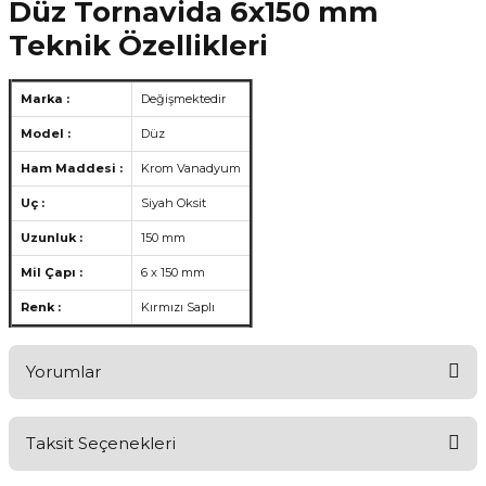
Düz Tornavida 6x150 mm
Teknik Özellikleri
Marka :
Değişmektedir
Model :
Düz
Ham Maddesi :
Krom Vanadyum
Uç :
Siyah Oksit
Uzunluk :
150 mm
Mil Çapı :
6 x 150 mm
Renk :
Kırmızı Saplı
Yorumlar
Taksit Seçenekleri
Aldığınız Ürünlerden Ne Derecede Memnun Kaldınız ?