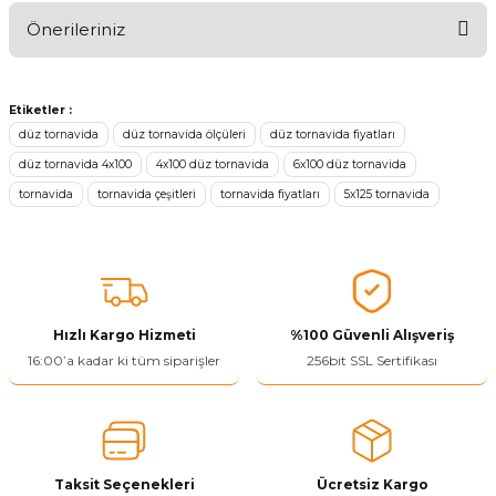
Önerileriniz
Ürünü Değerlendir 😂😊😍😐🤔😡
Bu ürünün fiyat bilgisi, resim, ürün açıklamalarında ve diğer
konularda yetersiz gördüğünüz noktaları öneri formunu kullanarak
Etiketler :
tarafımıza iletebilirsiniz.
düz tornavida
düz tornavida ölçüleri
düz tornavida fiyatları
Görüş ve önerileriniz için teşekkür ederiz.
düz tornavida 4x100
4x100 düz tornavida
6x100 düz tornavida
tornavida
tornavida çeşitleri
tornavida fiyatları
5x125 tornavida
Ürün resmi kalitesiz, bozuk veya görüntülenemiyor.
Ürün açıklamasında eksik bilgiler bulunuyor.
Ürün bilgilerinde hatalar bulunuyor.
Ürün fiyatı diğer sitelerden daha pahalı.
Bu ürüne benzer farklı alternatifler olmalı.
Hızlı Kargo Hizmeti
%100 Güvenli Alışveriş
16:00’a kadar ki tüm siparişler
256bit SSL Sertifikası
Yetkiliye Gönder
Taksit Seçenekleri
Ücretsiz Kargo