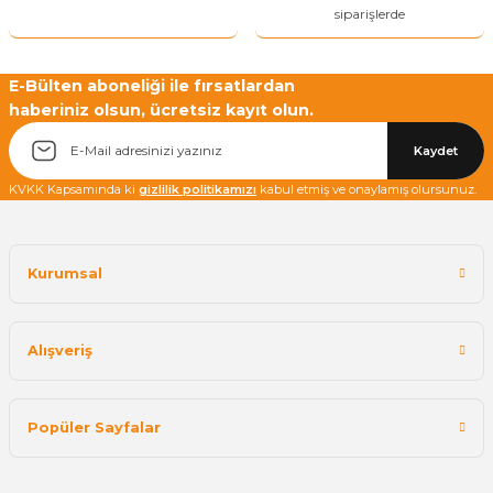
siparişlerde
E-Bülten aboneliği ile fırsatlardan
haberiniz olsun, ücretsiz kayıt olun.
Yetkiliye Gönder
Kaydet
KVKK Kapsamında ki
gizlilik politikamızı
kabul etmiş ve onaylamış olursunuz.
Kurumsal
Alışveriş
Popüler Sayfalar