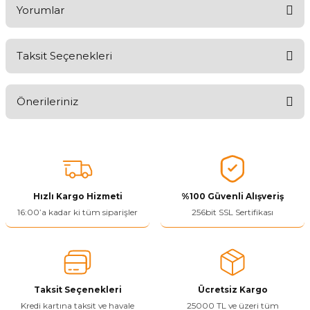
Yorumlar
Taksit Seçenekleri
Aldığınız Ürünlerden Ne Derecede Memnun Kaldınız ?
Önerileriniz
Ürünü Değerlendir 😂😊😍😐🤔😡
Bu ürünün fiyat bilgisi, resim, ürün açıklamalarında ve diğer
konularda yetersiz gördüğünüz noktaları öneri formunu kullanarak
tarafımıza iletebilirsiniz.
Görüş ve önerileriniz için teşekkür ederiz.
Hızlı Kargo Hizmeti
%100 Güvenli Alışveriş
Ürün resmi kalitesiz, bozuk veya görüntülenemiyor.
16:00’a kadar ki tüm siparişler
256bit SSL Sertifikası
Ürün açıklamasında eksik bilgiler bulunuyor.
Ürün bilgilerinde hatalar bulunuyor.
Ürün fiyatı diğer sitelerden daha pahalı.
Taksit Seçenekleri
Ücretsiz Kargo
Bu ürüne benzer farklı alternatifler olmalı.
Kredi kartına taksit ve havale
25000 TL ve üzeri tüm