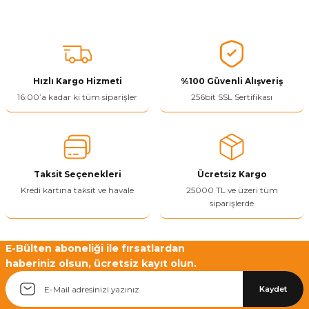
ivi
k Bağlantıları
arı
aları
Panç Çeşitleri
Hobi Yapıştırıcıları
Oda ve Wc Kapı Kilidi
Köşe Sepetler
Pantolonluk
Köpük Tabancası
Sehba Ayakları
leri
ı
Piton Askı
Pano ve Kapak Kilitleri
Sabunluk
Pense
Vitrin Ara Ayakları
Hızlı Kargo Hizmeti
%100 Güvenli Alışveriş
Çubuğu ve Aparatları
ancası
Streç
Sandık Kilitleri
Tuvalet Kağıtlılığı
Silikon Tabancası
16:00’a kadar ki tüm siparişler
256bit SSL Sertifikası
arı
itleri
sı
Takım Çantası
Tornavida Çeşitleri
Sprey Ürünleri
ası
Zımba Teli
Taksit Seçenekleri
Ücretsiz Kargo
Zımpara Çeşitleri
Kredi kartına taksit ve havale
25000 TL ve üzeri tüm
siparişlerde
E-Bülten aboneliği ile fırsatlardan
haberiniz olsun, ücretsiz kayıt olun.
Kaydet