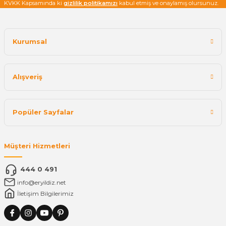
KVKK Kapsamında ki
gizlilik politikamızı
kabul etmiş ve onaylamış olursunuz.
Kurumsal
Alışveriş
Popüler Sayfalar
Müşteri Hizmetleri
444 0 491
info@eryildiz.net
İletişim Bilgilerimiz