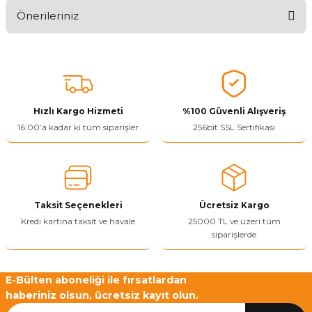
Önerileriniz
Ürünü Değerlendir 😂😊😍😐🤔😡
Bu ürünün fiyat bilgisi, resim, ürün açıklamalarında ve diğer
konularda yetersiz gördüğünüz noktaları öneri formunu kullanarak
tarafımıza iletebilirsiniz.
Görüş ve önerileriniz için teşekkür ederiz.
Hızlı Kargo Hizmeti
%100 Güvenli Alışveriş
Ürün resmi kalitesiz, bozuk veya görüntülenemiyor.
16:00’a kadar ki tüm siparişler
256bit SSL Sertifikası
Ürün açıklamasında eksik bilgiler bulunuyor.
Ürün bilgilerinde hatalar bulunuyor.
Ürün fiyatı diğer sitelerden daha pahalı.
Taksit Seçenekleri
Ücretsiz Kargo
Bu ürüne benzer farklı alternatifler olmalı.
Kredi kartına taksit ve havale
25000 TL ve üzeri tüm
siparişlerde
E-Bülten aboneliği ile fırsatlardan
haberiniz olsun, ücretsiz kayıt olun.
Yetkiliye Gönder