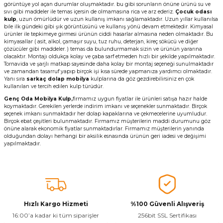
görüntüye yol açan durumlar oluşmaktadır. bu gibi sorunların önüne ürünü su ve
sıvı gibi maddeler ile temas içersin de olmamasına rica ve arz ederiz.
Çocuk odası
kulp
, uzun ömürlüdür ve uzun kullanış imkanı sağlamaktadır. Uzun yıllar kullanılsa
bile ilk gündeki gibi şık görüntüsünü ve kullanış yönü devam etmektedir. Kimyasal
ürünler ile tepkimeye girmesi ürünün ciddi hasarlar almasına neden olmaktadır. Bu
kimyasallar ( asit, alkol, çamaşır suyu, tuz ruhu, deterjan, kireç sökücü ve diğer
çözücüler gibi maddeler. ) temas da bulundurmamak sizin ve ürünün yararına
olacaktır. Montajı oldukça kolay ve çaba sarf etmeden hızlı bir şekilde yapılmaktadır.
Tornavida ve şarjlı matkap sayesinde daha kolay bir montaj seçeneği sunulmaktadır
ve zamandan tasarruf yapıp birçok işi kısa sürede yapmanıza yardımcı olmaktadır.
Yanı sıra
sarkaç dolap mobilya
kulplarına da göz gezdirebilirsiniz en çok
kullanılan ve tercih edilen kulp türüdür.
Genç Oda Mobilya Kulp,
firmamız uygun fiyatlar ile ürünleri satışa hazır halde
koymaktadır. Gerekilen yerlerde indirim imkanı ve seçenekler sunmaktadır. Birçok
seçenek imkanı sunmaktadır her dolap kapaklarına ve çekmecelerine uyumludur.
Birçok ebat çeşitleri bulunmaktadır. Firmamız müşterilerin maddi durumunu göz
önüne alarak ekonomik fiyatlar sunmaktadırlar. Firmamız müşterilerin yanında
olduğundan dolayı herhangi bir aksilik esnasında ürünün geri iadesi ve değişimi
yapılmaktadır.
Hızlı Kargo Hizmeti
%100 Güvenli Alışveriş
16:00’a kadar ki tüm siparişler
256bit SSL Sertifikası