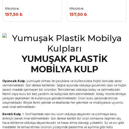
175,00 ₺
175,00 ₺
157,50 ₺
157,50 ₺
YUMUŞAK PLASTİK
MOBİLYA KULP
Oyuncak Kulp
, yumuşak olması ile çocuklara ve kullanıcılara hiçbir konuda zarar
vermemektedir. Son derece kalitelidir. Sağlık açısında oldukça güvenlikli olan ve hiçbir
zararlı madde içermeyen bir üründür. Temizlemesi oldukça kolay ve zahmetsizdir.
Nemli veya kuru bir bez yardımı ile kolaylıkla temizlenmektedir. Kolay monte etmeye
yarayan seçenekleri ile kullanıcıya gönderilmektedir. Ürün kutu içerisinde elinize
ulaşmaktadır. Birçok farklı şekilde ve ebatlarda her çekmece ve mobilyalara uyumlu
orak imal edilmektedir.
Renkli Kulp
, 1. Sınıf kalitede olan bu ürün oldukça dayanıklı ve çizilmeye karşı
dirençli olarak imal edilmektedir. Son derece kaliteli bir ürün olmasına rağmen dış
hava etkilerine oldukça dayanıksızdır ve hasar alma olanağı yüksektir. Su ve sıvı gibi
maddeler ile temas etmesi ürünün yüzeyinde paslanma ve aşınma gibi kötü