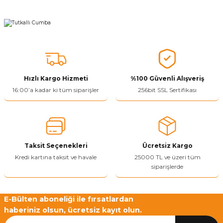
ivi
k Bağlantıları
arı
aları
Panç Çeşitleri
Hobi Yapıştırıcıları
Oda ve Wc Kapı Kilidi
Köşe Sepetler
Pantolonluk
Köpük Tabancası
Sehba Ayakları
leri
ı
Piton Askı
Pano ve Kapak Kilitleri
Sabunluk
Pense
Vitrin Ara Ayakları
Çubuğu ve Aparatları
ancası
Streç
Sandık Kilitleri
Tuvalet Kağıtlılığı
Silikon Tabancası
Hızlı Kargo Hizmeti
%100 Güvenli Alışveriş
arı
itleri
sı
Takım Çantası
Tornavida Çeşitleri
16:00’a kadar ki tüm siparişler
256bit SSL Sertifikası
Sprey Ürünleri
ası
Zımba Teli
Zımpara Çeşitleri
Taksit Seçenekleri
Ücretsiz Kargo
Kredi kartına taksit ve havale
25000 TL ve üzeri tüm
siparişlerde
E-Bülten aboneliği ile fırsatlardan
haberiniz olsun, ücretsiz kayıt olun.