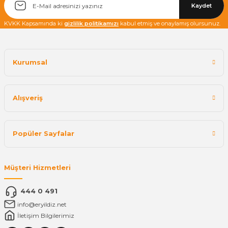
Kaydet
KVKK Kapsamında ki
gizlilik politikamızı
kabul etmiş ve onaylamış olursunuz.
Kurumsal
Alışveriş
Popüler Sayfalar
Müşteri Hizmetleri
444 0 491
info@eryildiz.net
İletişim Bilgilerimiz