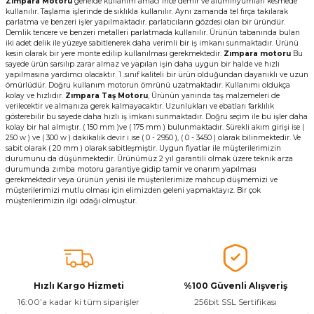
Zımpara Motoru
genelde kullanım amacı ince demir ve alüminyumları kesmede
kullanılır. Taşlama işlerinde de sıklıkla kullanılır. Aynı zamanda tel fırça takılarak
ivi
k Bağlantıları
arı
aları
Panç Çeşitleri
Hobi Yapıştırıcıları
Oda ve Wc Kapı Kilidi
Köşe Sepetler
Pantolonluk
Köpük Tabancası
Sehba Ayakları
parlatma ve benzeri işler yapılmaktadır. parlatıcıların gözdesi olan bir üründür.
Demlik tencere ve benzeri metalleri parlatmada kullanılır. Ürünün tabanında bulan
iki adet delik ile yüzeye sabitlenerek daha verimli bir iş imkanı sunmaktadır. Ürünü
leri
ı
Piton Askı
Pano ve Kapak Kilitleri
Sabunluk
Pense
Vitrin Ara Ayakları
kesin olarak bir yere monte edilip kullanılması gerekmektedir.
Zımpara motoru
Bu
sayede ürün sarsılıp zarar almaz ve yapılan işin daha uygun bir halde ve hızlı
yapılmasına yardımcı olacaktır. 1 .sınıf kaliteli bir ürün olduğundan dayanıklı ve uzun
Çubuğu ve Aparatları
ancası
Streç
Sandık Kilitleri
Tuvalet Kağıtlılığı
Silikon Tabancası
ömürlüdür. Doğru kullanım motorun ömrünü uzatmaktadır. Kullanımı oldukça
kolay ve hızlıdır.
Zımpara Taş Motoru
, Ürünün yanında taş malzemeleri de
verilecektir ve almanıza gerek kalmayacaktır. Uzunlukları ve ebatları farklılık
gösterebilir bu sayede daha hızlı iş imkanı sunmaktadır. Doğru seçim ile bu işler daha
arı
itleri
sı
Takım Çantası
Tornavida Çeşitleri
kolay bir hal almıştır. ( 150 mm )ve ( 175 mm ) bulunmaktadır. Sürekli akım girişi ise (
250 w ) ve ( 300 w ) dakikalık devir i ise ( 0 - 2950 ), ( 0 - 3450 ) olarak bilinmektedir. Ve
sabit olarak ( 20 mm ) olarak sabitleşmiştir. Uygun fiyatlar ile müşterilerimizin
Sprey Ürünleri
ası
Zımba Teli
durumunu da düşünmektedir. Ürünümüz 2 yıl garantili olmak üzere teknik arza
durumunda zımba motoru garantiye gidip tamir ve onarım yapılması
gerekmektedir veya ürünün yenisi ile müşterilerimize mahcup düşmemizi ve
Zımpara Çeşitleri
müşterilerimizi mutlu olması için elimizden geleni yapmaktayız. Bir çok
müşterilerimizin ilgi odağı olmuştur.
Hızlı Kargo Hizmeti
%100 Güvenli Alışveriş
16:00’a kadar ki tüm siparişler
256bit SSL Sertifikası