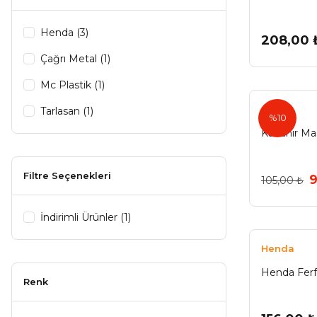
Henda (3)
208,00 
Çağrı Metal (1)
Mc Plastik (1)
Tarlasan (1)
%10
Katlanır Ma
Filtre Seçenekleri
9
105,00 ₺
İndirimli Ürünler (1)
Henda
Henda Ferf
Renk