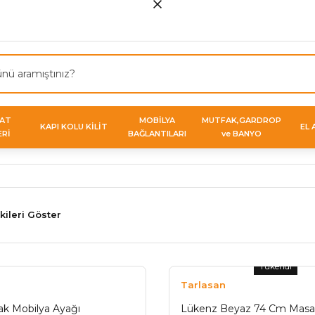
VAT
MOBİLYA
MUTFAK,GARDROP
KAPI KOLU KİLİT
EL 
ERİ
BAĞLANTILARI
ve BANYO
kileri Göster
Tükendi
Tarlasan
k Mobilya Ayağı
Lükenz Beyaz 74 Cm Masa