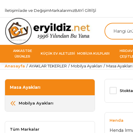
İletişim
İade ve Değişim
Markalarımız
BAYİ GİRİŞİ
ANKASTRE
HIRDA
KÜÇÜK EV ALETLERİ
MOBİLYA KULPLARI
ÜRÜNLER
ÇEŞİTL
Anasayfa
AYAKLAR TEKERLER
Mobilya Ayakları
Masa Ayakları
Masa Ayakları
Stokta
Mobilya Ayakları
Henda
Tüm Markalar
Henda Irma