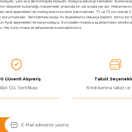
kolaydır, yanı sıra demontajıda kolaydır. Kolayca sökülüp takılabilir. Kullanac
nin isteyerek kullandığı malzemeler arasında en üst sırada yer alır. Mekanların
h renk seçenekleri ile mobilyalarınıza renk katmaktadır. 71, ve 72 cm olarak 2 f
n korumaktadır. Temizlemesi kolay mı diyeceksiniz oldukça basittir, temiz bir b
un fiyat seçenekleri ile karşınızdayız. Evinizdeki mobilya ayaklarından sıkıldı
iz. Her türlü masa ve sehpalarda kullanabilirsiniz.
0 Güvenli Alışveriş
Taksit Seçenekle
6bit SSL Sertifikası
Kredi kartına taksit ve