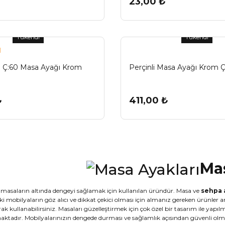
23,00 ₺
Tükendi
Tükendi
l
l Ç:60 Masa Ayağı Krom
Perçinli Masa Ayağı Krom 
₺
411,00 ₺
Mas
, masaların altında dengeyi sağlamak için kullanılan üründür. Masa ve
sehpa 
i mobilyaların göz alıcı ve dikkat çekici olması için almanız gereken ürünler a
ak kullanabilirsiniz. Masaları güzelleştirmek için çok özel bir tasarım ile yap
aktadır. Mobilyalarınızın dengede durması ve sağlamlık açısından güvenli ol