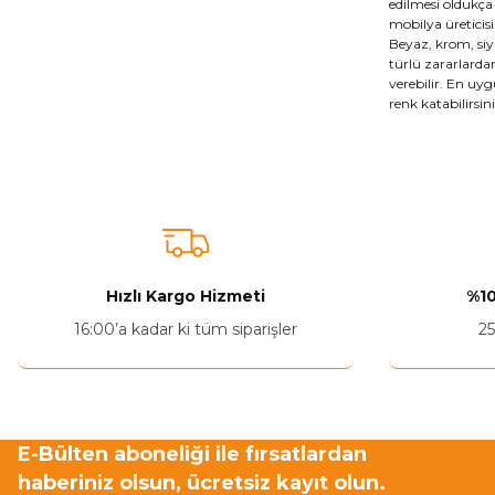
edilmesi oldukça 
mobilya üreticisi
Beyaz, krom, siya
türlü zararlarda
verebilir. En uyg
renk katabilirsin
Hızlı Kargo Hizmeti
%10
16:00’a kadar ki tüm siparişler
25
E-Bülten aboneliği ile fırsatlardan
haberiniz olsun, ücretsiz kayıt olun.