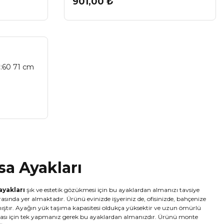
901,00 ₺
Ç:60 71 cm
a Ayakları
ayakları
şık ve estetik gözükmesi için bu ayaklardan almanızı tavsiye
rasında yer almaktadır. Ürünü evinizde işyeriniz de, ofisinizde, bahçenize
ılmıştır. Ayağın yük taşıma kapasitesi oldukça yüksektir ve uzun ömürlü
ması için tek yapmanız gerek bu ayaklardan almanızdır. Ürünü monte