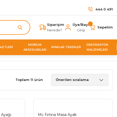
444 0 491
Siparişim
Üye/Bayi
Sepetim
Nerede?
Girişi
MOBİLYA
DEKORASYON
ALETLERİ
AYAKLAR TEKERLER
AKSESUARLARI
MALZEMELERİ
Toplam 11 ürün
 Ayağı
Mc Fırtına Masa Ayak