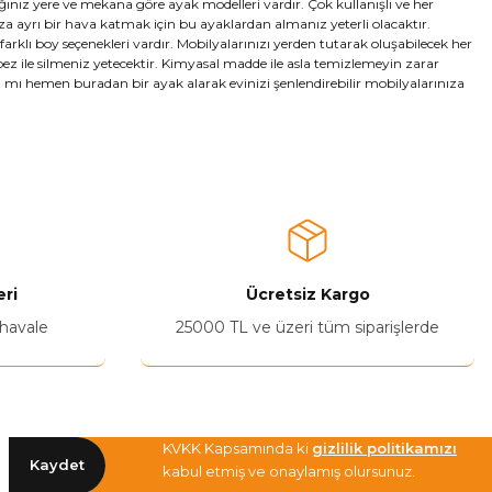
ağınız yere ve mekana göre ayak modelleri vardır. Çok kullanışlı ve her
ıza ayrı bir hava katmak için bu ayaklardan almanız yeterli olacaktır.
arklı boy seçenekleri vardır. Mobilyalarınızı yerden tutarak oluşabilecek her
ez ile silmeniz yetecektir. Kimyasal madde ile asla temizlemeyin zarar
nız mı hemen buradan bir ayak alarak evinizi şenlendirebilir mobilyalarınıza
ri
Ücretsiz Kargo
 havale
25000 TL ve üzeri tüm siparişlerde
KVKK Kapsamında ki
gizlilik politikamızı
Kaydet
kabul etmiş ve onaylamış olursunuz.