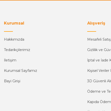
Kurumsal
Alışveriş
Hakkımızda
Mesafeli Satı
Tedarikçilerimiz
Gizlilik ve Güv
İletişim
İptal ve İade K
Kurumsal Sayfamız
Kişisel Veriler 
Bayi Girişi
3D Güvenli Alı
Ödeme ve Te
Kapıda Öde