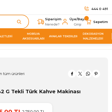
444 0 491
Siparişim
Üye/Bayi
Sepetim
Nerede?
Girişi
MOBİLYA
DEKORASYON
ALETLERİ
AYAKLAR TEKERLER
AKSESUARLARI
MALZEMELERİ
n tüm ürünleri
2 G Tekli Türk Kahve Makinası
5,00 TL
2.750,00 TL