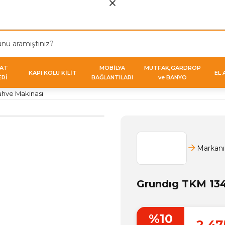
VAT
MOBİLYA
MUTFAK,GARDROP
KAPI KOLU KİLİT
EL 
ERİ
BAĞLANTILARI
ve BANYO
ahve Makinası
Markanı
Grundıg TKM 134
%10
2.47