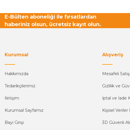
E-Bülten aboneliği ile fırsatlardan
haberiniz olsun, ücretsiz kayıt olun.
Kurumsal
Alışveriş
Hakkımızda
Mesafeli Satı
Tedarikçilerimiz
Gizlilik ve Güv
İletişim
İptal ve İade K
Kurumsal Sayfamız
Kişisel Veriler 
Bayi Girişi
3D Güvenli Alı