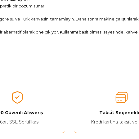
pratik bir çözüm sunar.
 göre su ve Türk kahvesini tamamlayın. Daha sonra makine çalıştırılara
 alternatif olarak öne çıkıyor. Kullanımı basit olması sayesinde, kahve 
nularda yetersiz gördüğünüz noktaları öneri formunu kullanarak tarafımız
Aldığınız Ürünlerden Ne Derecede Memnun Kaldınız ?
Ürünü Değerlendir 😂😊😍😐🤔😡
0 Güvenli Alışveriş
Taksit Seçenekle
6bit SSL Sertifikası
Kredi kartına taksit ve