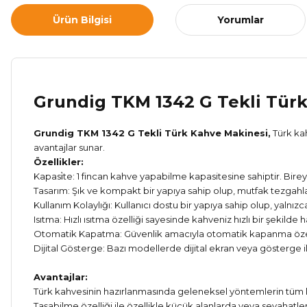
Ürün Bilgisi
Yorumlar
Grundig TKM 1342 G Tekli Tür
Grundig TKM 1342 G Tekli Türk Kahve Makinesi,
Türk kah
avantajlar sunar.
Özellikler:
Kapasi̇te: 1 fincan kahve yapabilme kapasitesine sahiptir. Bireys
Tasarım: Şık ve kompakt bir yapıya sahip olup, mutfak tezgahl
Kullanım Kolaylığı: Kullanıcı dostu bir yapıya sahip olup, yalnı
Isıtma: Hızlı ısıtma özelliği sayesinde kahveniz hızlı bir şekilde ha
Otomatik Kapatma: Güvenlik amacıyla otomatik kapanma özelli
Dijital Gösterge: Bazı modellerde dijital ekran veya gösterge il
Avantajlar:
Türk kahvesinin hazırlanmasında geleneksel yöntemlerin tüm l
Taşabilme özelliği ile özellikle küçük alanlarda veya seyahatlerd