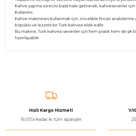
Kahve yapma sürecini basit hale getirerek, kahveseverler için 
Kullanımı:
Kahve makinesini kullanmak için, öncelikle fincan analizlerine
köpüklü ve lezzetli bir Türk kahvesi elde edilir.
Bu makine, Türk kahvesi sevenler için hem pratik hem de şık bir
hazırlayabilir.
Bu ürünün fiyat bilgisi, resim, ürün açıklamalarında ve diğer ko
Görüş ve önerileriniz için teşekkür ederiz.
Ürün resmi kalitesiz, bozuk veya görüntülenemiyor.
Ürün açıklamasında eksik bilgiler bulunuyor.
Ürün bilgilerinde hatalar bulunuyor.
Hızlı Kargo Hizmeti
%10
Ürün fiyatı diğer sitelerden daha pahalı.
16:00’a kadar ki tüm siparişler
25
Bu ürüne benzer farklı alternatifler olmalı.