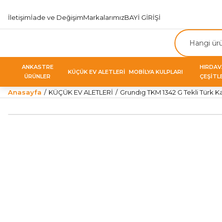
İletişim
İade ve Değişim
Markalarımız
BAYİ GİRİŞİ
ANKASTRE
HIRDA
KÜÇÜK EV ALETLERİ
MOBİLYA KULPLARI
ÜRÜNLER
ÇEŞİTL
Anasayfa
KÜÇÜK EV ALETLERİ
Grundıg TKM 1342 G Tekli Türk K