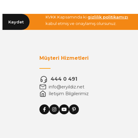
KVKK Kapsamında ki
gizlilik politikamızı
Kaydet
kabul etmiş ve onaylamış olursunuz.
Müşteri Hizmetleri
444 0 491
info@eryildiz.net
İletişim Bilgilerimiz