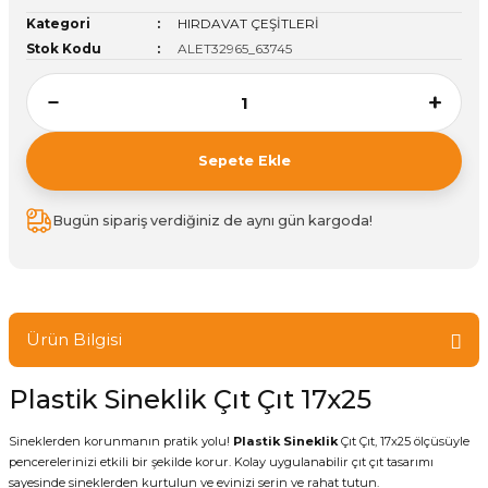
Kategori
HIRDAVAT ÇEŞİTLERİ
ivi
k Bağlantıları
arı
aları
Panç Çeşitleri
Hobi Yapıştırıcıları
Oda ve Wc Kapı Kilidi
Köşe Sepetler
Pantolonluk
Köpük Tabancası
Sehba Ayakları
Stok Kodu
ALET32965_63745
leri
ı
Piton Askı
Pano ve Kapak Kilitleri
Sabunluk
Pense
Vitrin Ara Ayakları
Çubuğu ve Aparatları
ancası
Streç
Sandık Kilitleri
Tuvalet Kağıtlılığı
Silikon Tabancası
Sepete Ekle
arı
itleri
sı
Takım Çantası
Tornavida Çeşitleri
Bugün sipariş verdiğiniz de aynı gün kargoda!
Sprey Ürünleri
ası
Zımba Teli
Zımpara Çeşitleri
Ürün Bilgisi
Plastik Sineklik Çıt Çıt 17x25
Sineklerden korunmanın pratik yolu!
Plastik Sineklik
Çıt Çıt, 17x25 ölçüsüyle
pencerelerinizi etkili bir şekilde korur. Kolay uygulanabilir çıt çıt tasarımı
sayesinde sineklerden kurtulun ve evinizi serin ve rahat tutun.