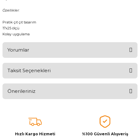
Özellikler:
Pratik çıt çıt tasarım
17x25 ölçü
Kolay uygulama
Yorumlar
Taksit Seçenekleri
Aldığınız Ürünlerden Ne Derecede Memnun Kaldınız ?
Önerileriniz
Ürünü Değerlendir 😂😊😍😐🤔😡
Bu ürünün fiyat bilgisi, resim, ürün açıklamalarında ve diğer
konularda yetersiz gördüğünüz noktaları öneri formunu kullanarak
tarafımıza iletebilirsiniz.
Görüş ve önerileriniz için teşekkür ederiz.
Hızlı Kargo Hizmeti
%100 Güvenli Alışveriş