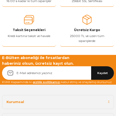
Ürün resmi kalitesiz, bozuk veya görüntülenemiyor.
16:00’a kadar ki tüm siparişler
256bit SSL Sertifikası
Ürün açıklamasında eksik bilgiler bulunuyor.
Ürün bilgilerinde hatalar bulunuyor.
Ürün fiyatı diğer sitelerden daha pahalı.
Taksit Seçenekleri
Ücretsiz Kargo
Bu ürüne benzer farklı alternatifler olmalı.
Kredi kartına taksit ve havale
25000 TL ve üzeri tüm
siparişlerde
E-Bülten aboneliği ile fırsatlardan
haberiniz olsun, ücretsiz kayıt olun.
Yetkiliye Gönder
Kaydet
KVKK Kapsamında ki
gizlilik politikamızı
kabul etmiş ve onaylamış olursunuz.
Kurumsal