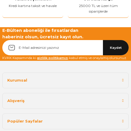
Kredi kartına taksit ve havale
25000 TL ve üzeri tüm
siparişlerde
E-Bülten aboneliği ile fırsatlardan
haberiniz olsun, ücretsiz kayıt olun.
Yetkiliye Gönder
Kaydet
KVKK Kapsamında ki
gizlilik politikamızı
kabul etmiş ve onaylamış olursunuz.
Kurumsal
Alışveriş
Popüler Sayfalar