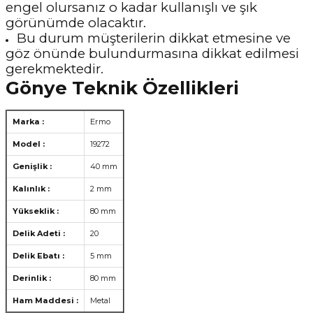
engel olursanız o kadar kullanışlı ve şık
görünümde olacaktır.
Bu durum müşterilerin dikkat etmesine ve
göz önünde bulundurmasına dikkat edilmesi
gerekmektedir.
Gönye Teknik Özellikleri
Marka :
Ermo
Model :
19272
Genişlik :
40 mm
Kalınlık :
2 mm
Yükseklik :
80 mm
Delik Adeti :
20
Delik Ebatı :
5 mm
Derinlik :
80 mm
Ham Maddesi :
Metal