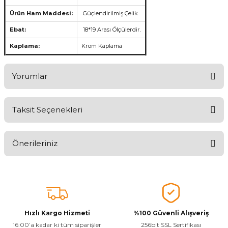
Ürün Ham Maddesi:
Güçlendirilmiş Çelik
Ebat:
18*19 Arası Ölçülerdir.
Kaplama:
Krom Kaplama
Yorumlar
Taksit Seçenekleri
Aldığınız Ürünlerden Ne Derecede Memnun Kaldınız ?
Önerileriniz
Ürünü Değerlendir 😂😊😍😐🤔😡
Bu ürünün fiyat bilgisi, resim, ürün açıklamalarında ve diğer
konularda yetersiz gördüğünüz noktaları öneri formunu kullanarak
tarafımıza iletebilirsiniz.
Görüş ve önerileriniz için teşekkür ederiz.
Hızlı Kargo Hizmeti
%100 Güvenli Alışveriş
Ürün resmi kalitesiz, bozuk veya görüntülenemiyor.
16:00’a kadar ki tüm siparişler
256bit SSL Sertifikası