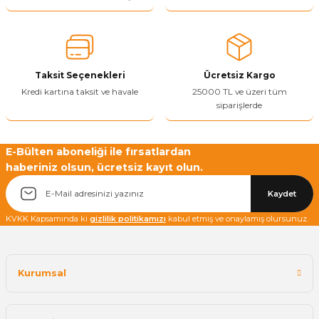
Ürün açıklamasında eksik bilgiler bulunuyor.
Ürün bilgilerinde hatalar bulunuyor.
Ürün fiyatı diğer sitelerden daha pahalı.
Taksit Seçenekleri
Ücretsiz Kargo
Bu ürüne benzer farklı alternatifler olmalı.
Kredi kartına taksit ve havale
25000 TL ve üzeri tüm
siparişlerde
E-Bülten aboneliği ile fırsatlardan
haberiniz olsun, ücretsiz kayıt olun.
Yetkiliye Gönder
Kaydet
KVKK Kapsamında ki
gizlilik politikamızı
kabul etmiş ve onaylamış olursunuz.
Kurumsal