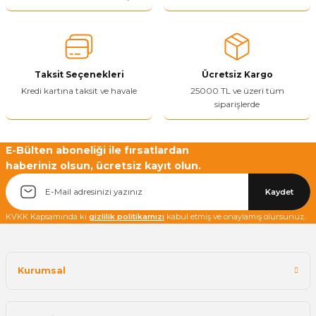
Ürün açıklamasında eksik bilgiler bulunuyor.
Ürün bilgilerinde hatalar bulunuyor.
Ürün fiyatı diğer sitelerden daha pahalı.
Taksit Seçenekleri
Ücretsiz Kargo
Bu ürüne benzer farklı alternatifler olmalı.
Kredi kartına taksit ve havale
25000 TL ve üzeri tüm
siparişlerde
E-Bülten aboneliği ile fırsatlardan
haberiniz olsun, ücretsiz kayıt olun.
Yetkiliye Gönder
Kaydet
KVKK Kapsamında ki
gizlilik politikamızı
kabul etmiş ve onaylamış olursunuz.
Kurumsal