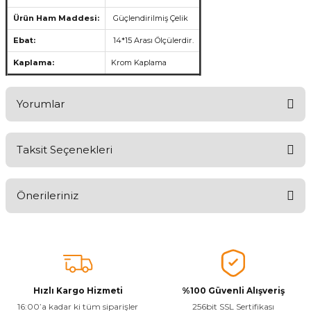
Ürün Ham Maddesi:
Güçlendirilmiş Çelik
Ebat:
14*15 Arası Ölçülerdir.
Kaplama:
Krom Kaplama
Yorumlar
Taksit Seçenekleri
Aldığınız Ürünlerden Ne Derecede Memnun Kaldınız ?
Önerileriniz
Ürünü Değerlendir 😂😊😍😐🤔😡
Bu ürünün fiyat bilgisi, resim, ürün açıklamalarında ve diğer
konularda yetersiz gördüğünüz noktaları öneri formunu kullanarak
tarafımıza iletebilirsiniz.
Görüş ve önerileriniz için teşekkür ederiz.
Hızlı Kargo Hizmeti
%100 Güvenli Alışveriş
Ürün resmi kalitesiz, bozuk veya görüntülenemiyor.
16:00’a kadar ki tüm siparişler
256bit SSL Sertifikası