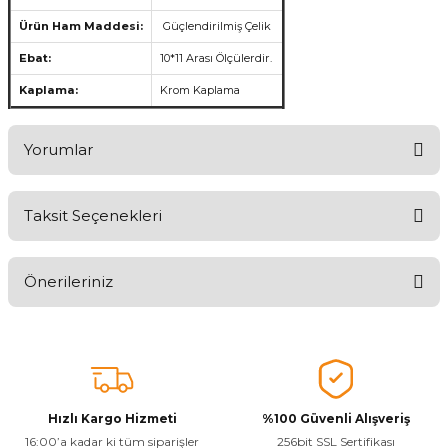
Ürün Ham Maddesi:
Güçlendirilmiş Çelik
Ebat:
10*11 Arası Ölçülerdir.
Kaplama:
Krom Kaplama
Yorumlar
Taksit Seçenekleri
Aldığınız Ürünlerden Ne Derecede Memnun Kaldınız ?
Önerileriniz
Ürünü Değerlendir 😂😊😍😐🤔😡
Bu ürünün fiyat bilgisi, resim, ürün açıklamalarında ve diğer
konularda yetersiz gördüğünüz noktaları öneri formunu kullanarak
tarafımıza iletebilirsiniz.
Görüş ve önerileriniz için teşekkür ederiz.
Hızlı Kargo Hizmeti
%100 Güvenli Alışveriş
Ürün resmi kalitesiz, bozuk veya görüntülenemiyor.
16:00’a kadar ki tüm siparişler
256bit SSL Sertifikası