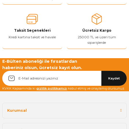
Ürün açıklamasında eksik bilgiler bulunuyor.
Ürün bilgilerinde hatalar bulunuyor.
Ürün fiyatı diğer sitelerden daha pahalı.
Taksit Seçenekleri
Ücretsiz Kargo
Bu ürüne benzer farklı alternatifler olmalı.
Kredi kartına taksit ve havale
25000 TL ve üzeri tüm
siparişlerde
E-Bülten aboneliği ile fırsatlardan
haberiniz olsun, ücretsiz kayıt olun.
Yetkiliye Gönder
Kaydet
KVKK Kapsamında ki
gizlilik politikamızı
kabul etmiş ve onaylamış olursunuz.
Kurumsal