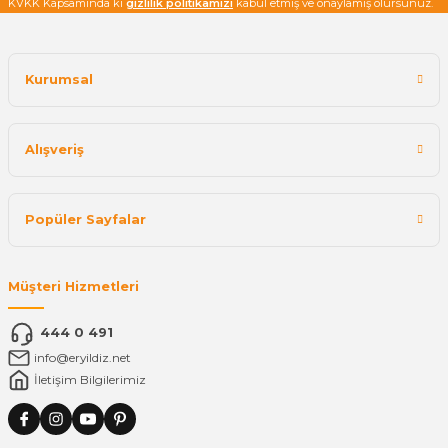
KVKK Kapsamında ki
gizlilik politikamızı
kabul etmiş ve onaylamış olursunuz.
Kurumsal
Alışveriş
Popüler Sayfalar
Müşteri Hizmetleri
444 0 491
info@eryildiz.net
İletişim Bilgilerimiz