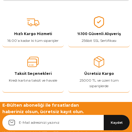
Bu ürünün fiyat bilgisi, resim, ürün açıklamalarında ve diğer
konularda yetersiz gördüğünüz noktaları öneri formunu kullanarak
tarafımıza iletebilirsiniz.
Görüş ve önerileriniz için teşekkür ederiz.
Hızlı Kargo Hizmeti
%100 Güvenli Alışveriş
Ürün resmi kalitesiz, bozuk veya görüntülenemiyor.
16:00’a kadar ki tüm siparişler
256bit SSL Sertifikası
Ürün açıklamasında eksik bilgiler bulunuyor.
Ürün bilgilerinde hatalar bulunuyor.
Ürün fiyatı diğer sitelerden daha pahalı.
Taksit Seçenekleri
Ücretsiz Kargo
Bu ürüne benzer farklı alternatifler olmalı.
Kredi kartına taksit ve havale
25000 TL ve üzeri tüm
siparişlerde
E-Bülten aboneliği ile fırsatlardan
haberiniz olsun, ücretsiz kayıt olun.
Yetkiliye Gönder
Kaydet