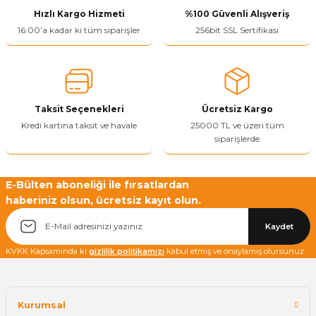
Hızlı Kargo Hizmeti
%100 Güvenli Alışveriş
16:00’a kadar ki tüm siparişler
256bit SSL Sertifikası
Yetkiliye Gönder
Taksit Seçenekleri
Ücretsiz Kargo
Kredi kartına taksit ve havale
25000 TL ve üzeri tüm
siparişlerde
E-Bülten aboneliği ile fırsatlardan
haberiniz olsun, ücretsiz kayıt olun.
Kaydet
KVKK Kapsamında ki
gizlilik politikamızı
kabul etmiş ve onaylamış olursunuz.
Kurumsal