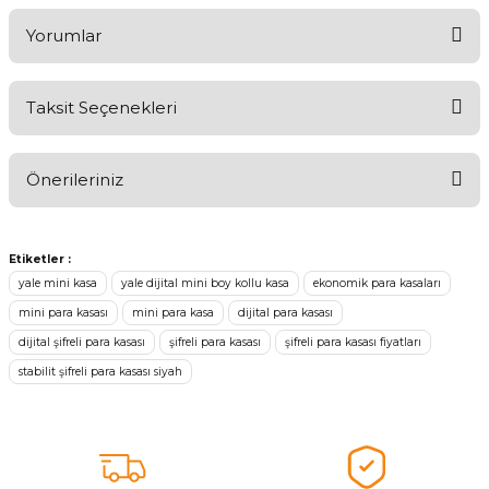
Yorumlar
Taksit Seçenekleri
Aldığınız Ürünlerden Ne Derecede Memnun Kaldınız ?
Önerileriniz
Ürünü Değerlendir 😂😊😍😐🤔😡
Bu ürünün fiyat bilgisi, resim, ürün açıklamalarında ve diğer
konularda yetersiz gördüğünüz noktaları öneri formunu kullanarak
Etiketler :
tarafımıza iletebilirsiniz.
yale mini kasa
yale dijital mini boy kollu kasa
ekonomik para kasaları
Görüş ve önerileriniz için teşekkür ederiz.
mini para kasası
mini para kasa
dijital para kasası
dijital şifreli para kasası
şifreli para kasası
şifreli para kasası fiyatları
Ürün resmi kalitesiz, bozuk veya görüntülenemiyor.
stabilit şifreli para kasası siyah
Ürün açıklamasında eksik bilgiler bulunuyor.
Ürün bilgilerinde hatalar bulunuyor.
Ürün fiyatı diğer sitelerden daha pahalı.
Bu ürüne benzer farklı alternatifler olmalı.