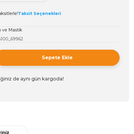
sitlerle!
Taksit Seçenekleri
n ve Mastik
100_69962
Sepete Ekle
iğiniz de aynı gün kargoda!
riniz