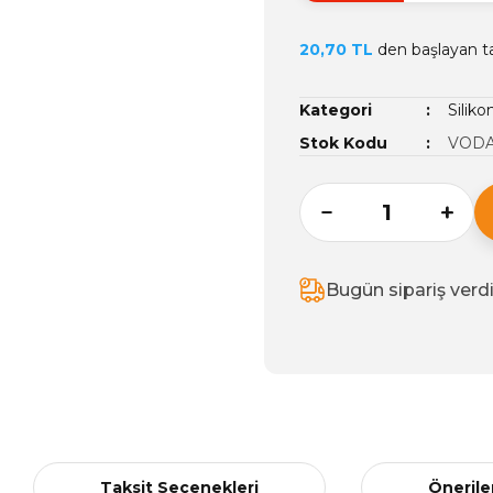
20,70 TL
den başlayan tak
Kategori
Siliko
Stok Kodu
VODA
Bugün sipariş verd
Taksit Seçenekleri
Önerile