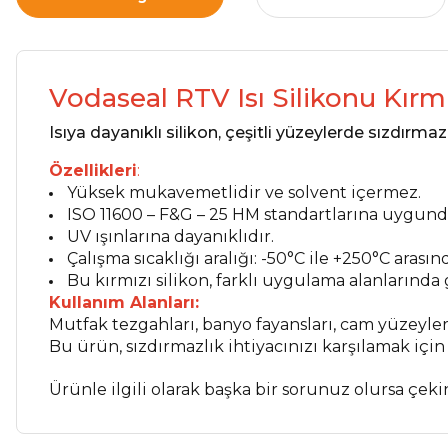
Vodaseal RTV Isı Silikonu Kırmı
Isıya dayanıklı silikon, çeşitli yüzeylerde sızdırmaz
Özellikleri
:
Yüksek mukavemetlidir ve solvent içermez.
ISO 11600 – F&G – 25 HM standartlarına uygund
UV ışınlarına dayanıklıdır.
Çalışma sıcaklığı aralığı: -50°C ile +250°C arasın
Bu kırmızı silikon, farklı uygulama alanlarında 
Kullanım Alanları:
Mutfak tezgahları, banyo fayansları, cam yüzeyler,
Bu ürün, sızdırmazlık ihtiyacınızı karşılamak için
Ürünle ilgili olarak başka bir sorunuz olursa çek