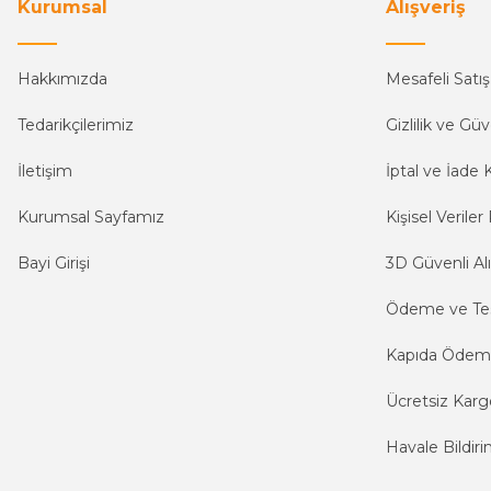
Kurumsal
Alışveriş
Hakkımızda
Mesafeli Satı
Tedarikçilerimiz
Gizlilik ve Güv
İletişim
İptal ve İade K
Kurumsal Sayfamız
Kişisel Veriler 
Bayi Girişi
3D Güvenli Alı
Ödeme ve Te
Kapıda Öde
Ücretsiz Karg
Havale Bildiri