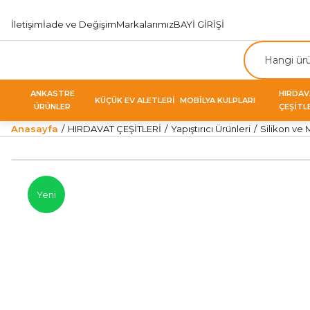
İletişim
İade ve Değişim
Markalarımız
BAYİ GİRİŞİ
ANKASTRE
HIRDA
KÜÇÜK EV ALETLERİ
MOBİLYA KULPLARI
ÜRÜNLER
ÇEŞİTL
Anasayfa
HIRDAVAT ÇEŞİTLERİ
Yapıştırıcı Ürünleri
Silikon ve 
Yeni