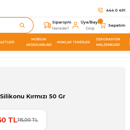
444 0 491
Siparişim
Üye/Bayi
Sepetim
Nerede?
Girişi
MOBİLYA
DEKORASYON
ALETLERİ
AYAKLAR TEKERLER
AKSESUARLARI
MALZEMELERİ
Silikonu Kırmızı 50 Gr
50 TL
115,00 TL