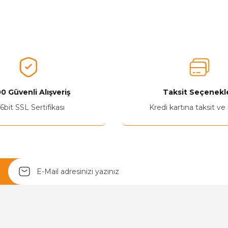
nularda yetersiz gördüğünüz noktaları öneri formunu kullanarak tarafımız
Aldığınız Ürünlerden Ne Derecede Memnun Kaldınız ?
Ürünü Değerlendir 😂😊😍😐🤔😡
0 Güvenli Alışveriş
Taksit Seçenekle
6bit SSL Sertifikası
Kredi kartına taksit ve
Yetkiliye Gönder