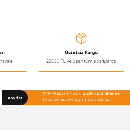
a iletebilirsiniz.
ri
Ücretsiz Kargo
 havale
25000 TL ve üzeri tüm siparişlerde
KVKK Kapsamında ki
gizlilik politikamızı
Kaydet
kabul etmiş ve onaylamış olursunuz.