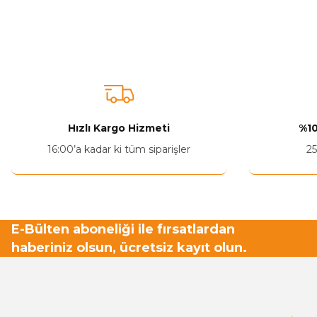
Bu ürünün fiyat bilgisi, resim, ürün açıklamalarında ve diğer ko
Görüş ve önerileriniz için teşekkür ederiz.
Ürün resmi kalitesiz, bozuk veya görüntülenemiyor.
Ürün açıklamasında eksik bilgiler bulunuyor.
Ürün bilgilerinde hatalar bulunuyor.
Hızlı Kargo Hizmeti
%10
Ürün fiyatı diğer sitelerden daha pahalı.
16:00’a kadar ki tüm siparişler
25
Bu ürüne benzer farklı alternatifler olmalı.
E-Bülten aboneliği ile fırsatlardan
haberiniz olsun, ücretsiz kayıt olun.