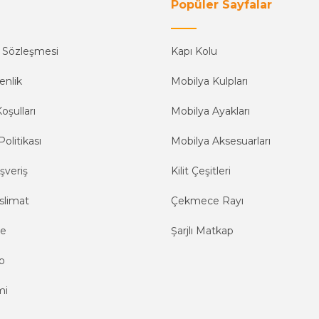
Popüler Sayfalar
ş Sözleşmesi
Kapı Kolu
enlik
Mobilya Kulpları
oşulları
Mobilya Ayakları
Politikası
Mobilya Aksesuarları
şveriş
Kilit Çeşitleri
slimat
Çekmece Rayı
me
Şarjlı Matkap
o
mi