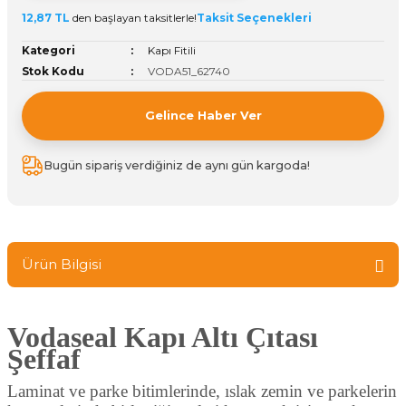
12,87 TL
den başlayan taksitlerle!
Taksit Seçenekleri
ivi
k Bağlantıları
arı
aları
Panç Çeşitleri
Hobi Yapıştırıcıları
Oda ve Wc Kapı Kilidi
Köşe Sepetler
Pantolonluk
Köpük Tabancası
Sehba Ayakları
Kategori
Kapı Fitili
leri
ı
Piton Askı
Pano ve Kapak Kilitleri
Sabunluk
Pense
Vitrin Ara Ayakları
Stok Kodu
VODA51_62740
Çubuğu ve Aparatları
ancası
Streç
Sandık Kilitleri
Tuvalet Kağıtlılığı
Silikon Tabancası
Gelince Haber Ver
arı
itleri
sı
Takım Çantası
Tornavida Çeşitleri
Bugün sipariş verdiğiniz de aynı gün kargoda!
Sprey Ürünleri
ası
Zımba Teli
Zımpara Çeşitleri
Ürün Bilgisi
Vodaseal Kapı Altı Çıtası
Şeffaf
Laminat ve parke bitimlerinde, ıslak zemin ve parkelerin