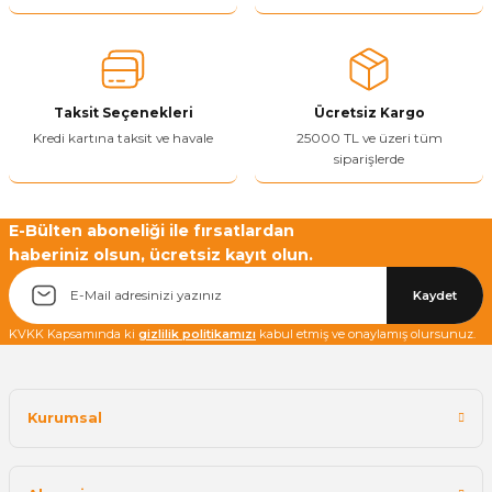
Ürün açıklamasında eksik bilgiler bulunuyor.
Ürün bilgilerinde hatalar bulunuyor.
Ürün fiyatı diğer sitelerden daha pahalı.
Taksit Seçenekleri
Ücretsiz Kargo
Bu ürüne benzer farklı alternatifler olmalı.
Kredi kartına taksit ve havale
25000 TL ve üzeri tüm
siparişlerde
E-Bülten aboneliği ile fırsatlardan
haberiniz olsun, ücretsiz kayıt olun.
Yetkiliye Gönder
Kaydet
KVKK Kapsamında ki
gizlilik politikamızı
kabul etmiş ve onaylamış olursunuz.
Kurumsal