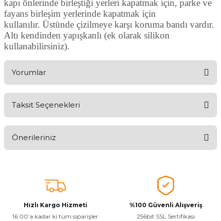
kapı önlerinde birleştiği yerleri kapatmak için, parke ve
fayans birleşim yerlerinde kapatmak için
kullanılır. Üstünde çizilmeye karşı koruma bandı vardır.
Altı kendinden yapışkanlı (ek olarak silikon
kullanabilirsiniz).
Yorumlar
Taksit Seçenekleri
Aldığınız Ürünlerden Ne Derecede Memnun Kaldınız ?
Önerileriniz
Ürünü Değerlendir 😂😊😍😐🤔😡
Bu ürünün fiyat bilgisi, resim, ürün açıklamalarında ve diğer
konularda yetersiz gördüğünüz noktaları öneri formunu kullanarak
tarafımıza iletebilirsiniz.
Görüş ve önerileriniz için teşekkür ederiz.
Hızlı Kargo Hizmeti
%100 Güvenli Alışveriş
Ürün resmi kalitesiz, bozuk veya görüntülenemiyor.
16:00’a kadar ki tüm siparişler
256bit SSL Sertifikası