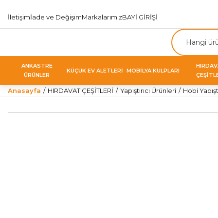
İletişim
İade ve Değişim
Markalarımız
BAYİ GİRİŞİ
ANKASTRE
HIRDA
KÜÇÜK EV ALETLERİ
MOBİLYA KULPLARI
ÜRÜNLER
ÇEŞİTL
Anasayfa
HIRDAVAT ÇEŞİTLERİ
Yapıştırıcı Ürünleri
Hobi Yapıştı