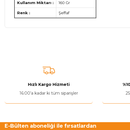
Kullanım Miktarı :
160 Gr
Renk :
Şeffaf
Bu ürünün fiyat bilgisi, resim, ürün açıklamalarında ve diğer ko
Görüş ve önerileriniz için teşekkür ederiz.
Ürün resmi kalitesiz, bozuk veya görüntülenemiyor.
Ürün açıklamasında eksik bilgiler bulunuyor.
Ürün bilgilerinde hatalar bulunuyor.
Hızlı Kargo Hizmeti
%10
Ürün fiyatı diğer sitelerden daha pahalı.
16:00’a kadar ki tüm siparişler
25
Bu ürüne benzer farklı alternatifler olmalı.
E-Bülten aboneliği ile fırsatlardan