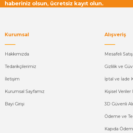
haberiniz olsun, ücretsiz kayıt olun.
Kurumsal
Alışveriş
Hakkımızda
Mesafeli Satı
Tedarikçilerimiz
Gizlilik ve Güv
İletişim
İptal ve İade K
Kurumsal Sayfamız
Kişisel Veriler 
Bayi Girişi
3D Güvenli Alı
Ödeme ve Te
Kapıda Öde