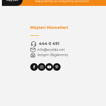
kabul etmiş ve onaylamış olursunuz.
Müşteri Hizmetleri
444 0 491
info@eryildiz.net
İletişim Bilgilerimiz