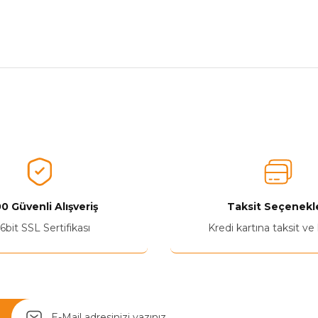
nularda yetersiz gördüğünüz noktaları öneri formunu kullanarak tarafımız
Aldığınız Ürünlerden Ne Derecede Memnun Kaldınız ?
Ürünü Değerlendir 😂😊😍😐🤔😡
0 Güvenli Alışveriş
Taksit Seçenekle
6bit SSL Sertifikası
Kredi kartına taksit ve