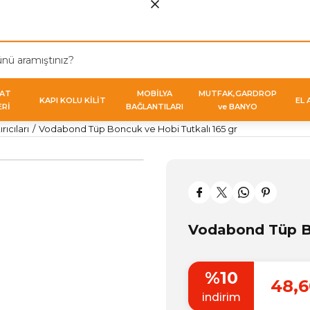
VAT
MOBİLYA
MUTFAK,GARDROP
KAPI KOLU KİLİT
EL 
ERİ
BAĞLANTILARI
ve BANYO
rıcıları
Vodabond Tüp Boncuk ve Hobi Tutkalı 165 gr
Vodabond Tüp Bo
%10
48,6
indirim