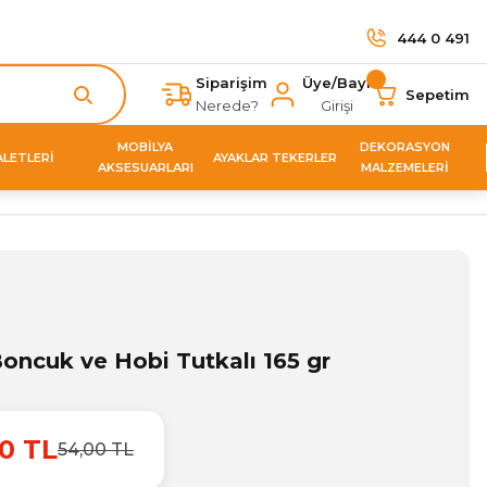
444 0 491
Siparişim
Üye/Bayi
Sepetim
Nerede?
Girişi
MOBİLYA
DEKORASYON
ALETLERİ
AYAKLAR TEKERLER
AKSESUARLARI
MALZEMELERİ
ncuk ve Hobi Tutkalı 165 gr
0 TL
54,00 TL