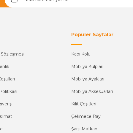
Yetkiliye Gönder
Popüler Sayfalar
ş Sözleşmesi
Kapı Kolu
enlik
Mobilya Kulpları
oşulları
Mobilya Ayakları
Politikası
Mobilya Aksesuarları
şveriş
Kilit Çeşitleri
slimat
Çekmece Rayı
me
Şarjlı Matkap