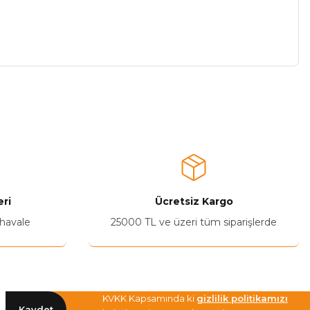
a iletebilirsiniz.
ri
Ücretsiz Kargo
 havale
25000 TL ve üzeri tüm siparişlerde
KVKK Kapsamında ki
gizlilik politikamızı
Kaydet