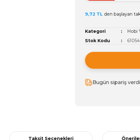
9,72 TL
den başlayan taks
Kategori
Hobi Y
Stok Kodu
61054
Bugün sipariş verd
Taksit Seçenekleri
Önerile