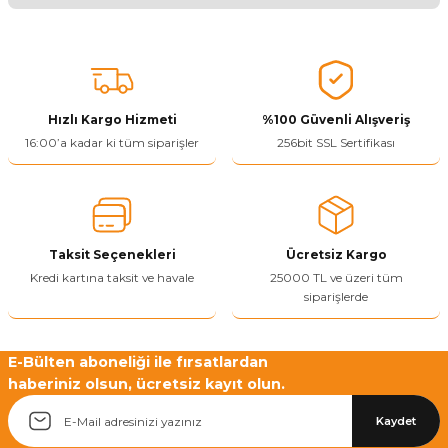
Bu ürünün fiyat bilgisi, resim, ürün açıklamalarında ve diğer
konularda yetersiz gördüğünüz noktaları öneri formunu kullanarak
tarafımıza iletebilirsiniz.
Görüş ve önerileriniz için teşekkür ederiz.
Hızlı Kargo Hizmeti
%100 Güvenli Alışveriş
Ürün resmi kalitesiz, bozuk veya görüntülenemiyor.
16:00’a kadar ki tüm siparişler
256bit SSL Sertifikası
Ürün açıklamasında eksik bilgiler bulunuyor.
Ürün bilgilerinde hatalar bulunuyor.
Ürün fiyatı diğer sitelerden daha pahalı.
Taksit Seçenekleri
Ücretsiz Kargo
Bu ürüne benzer farklı alternatifler olmalı.
Kredi kartına taksit ve havale
25000 TL ve üzeri tüm
siparişlerde
E-Bülten aboneliği ile fırsatlardan
haberiniz olsun, ücretsiz kayıt olun.
Yetkiliye Gönder
Kaydet