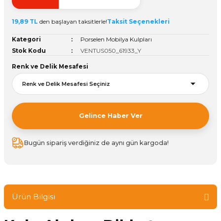
ivi
k Bağlantıları
arı
aları
Panç Çeşitleri
Hobi Yapıştırıcıları
Oda ve Wc Kapı Kilidi
Köşe Sepetler
Pantolonluk
Köpük Tabancası
Sehba Ayakları
19,89 TL
den başlayan taksitlerle!
Taksit Seçenekleri
leri
ı
Piton Askı
Pano ve Kapak Kilitleri
Sabunluk
Pense
Vitrin Ara Ayakları
Kategori
Porselen Mobilya Kulpları
Stok Kodu
VENTUS050_61933_Y
Çubuğu ve Aparatları
ancası
Streç
Sandık Kilitleri
Tuvalet Kağıtlılığı
Silikon Tabancası
Renk ve Delik Mesafesi
arı
itleri
sı
Takım Çantası
Tornavida Çeşitleri
Sprey Ürünleri
ası
Zımba Teli
Gelince Haber Ver
Zımpara Çeşitleri
Bugün sipariş verdiğiniz de aynı gün kargoda!
Ürün Bilgisi