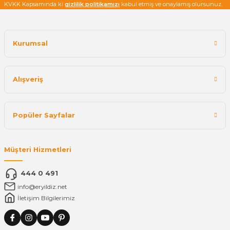
KVKK Kapsamında ki
gizlilik politikamızı
kabul etmiş ve onaylamış olursunuz.
Kurumsal
Alışveriş
Popüler Sayfalar
Müşteri Hizmetleri
444 0 491
info@eryildiz.net
İletişim Bilgilerimiz