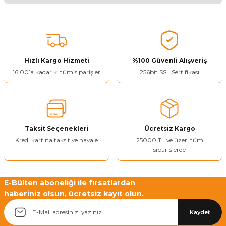
Bu ürünün fiyat bilgisi, resim, ürün açıklamalarında ve diğer
konularda yetersiz gördüğünüz noktaları öneri formunu kullanarak
tarafımıza iletebilirsiniz.
Görüş ve önerileriniz için teşekkür ederiz.
Hızlı Kargo Hizmeti
%100 Güvenli Alışveriş
Ürün resmi kalitesiz, bozuk veya görüntülenemiyor.
16:00’a kadar ki tüm siparişler
256bit SSL Sertifikası
Ürün açıklamasında eksik bilgiler bulunuyor.
Ürün bilgilerinde hatalar bulunuyor.
Ürün fiyatı diğer sitelerden daha pahalı.
Taksit Seçenekleri
Ücretsiz Kargo
Bu ürüne benzer farklı alternatifler olmalı.
Kredi kartına taksit ve havale
25000 TL ve üzeri tüm
siparişlerde
E-Bülten aboneliği ile fırsatlardan
haberiniz olsun, ücretsiz kayıt olun.
Yetkiliye Gönder
Kaydet