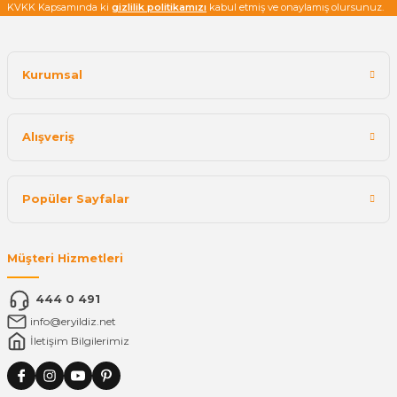
KVKK Kapsamında ki
gizlilik politikamızı
kabul etmiş ve onaylamış olursunuz.
Kurumsal
Alışveriş
Popüler Sayfalar
Müşteri Hizmetleri
444 0 491
info@eryildiz.net
İletişim Bilgilerimiz