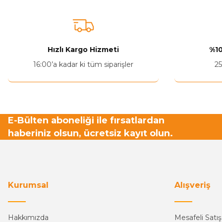
Ürün resmi kalitesiz, bozuk veya görüntülenemiyor.
Ürün açıklamasında eksik bilgiler bulunuyor.
Ürün bilgilerinde hatalar bulunuyor.
Hızlı Kargo Hizmeti
%10
Ürün fiyatı diğer sitelerden daha pahalı.
16:00’a kadar ki tüm siparişler
25
Bu ürüne benzer farklı alternatifler olmalı.
E-Bülten aboneliği ile fırsatlardan
haberiniz olsun, ücretsiz kayıt olun.
Kurumsal
Alışveriş
Hakkımızda
Mesafeli Satı