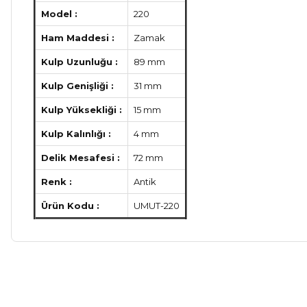
Model :
220
Ham Maddesi :
Zamak
Kulp Uzunluğu :
89 mm
Kulp Genişliği :
31 mm
Kulp Yüksekliği :
15 mm
Kulp Kalınlığı :
4 mm
Delik Mesafesi :
72 mm
Renk :
Antik
Ürün Kodu :
UMUT-220
Bu ürünün fiyat bilgisi, resim, ürün açıklamalarında ve diğer ko
Görüş ve önerileriniz için teşekkür ederiz.