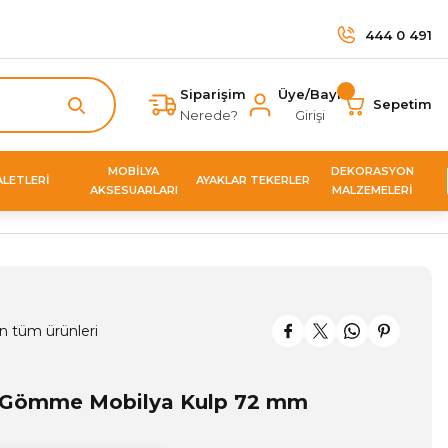
444 0 491
Siparişim
Üye/Bayi
Sepetim
Nerede?
Girişi
MOBİLYA
DEKORASYON
ALETLERİ
AYAKLAR TEKERLER
AKSESUARLARI
MALZEMELERİ
n tüm ürünleri
 Gömme Mobilya Kulp 72 mm