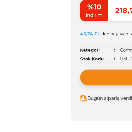
%10
218,
indirim
43,74 TL
den başlayan ta
Kategori
Gömme
Stok Kodu
UMUT
Bugün sipariş verd