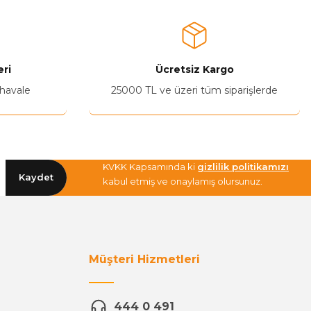
ri
Ücretsiz Kargo
 havale
25000 TL ve üzeri tüm siparişlerde
KVKK Kapsamında ki
gizlilik politikamızı
Kaydet
kabul etmiş ve onaylamış olursunuz.
Müşteri Hizmetleri
444 0 491