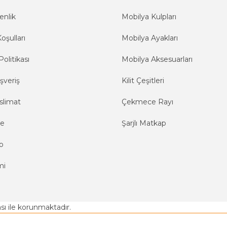
enlik
Mobilya Kulpları
oşulları
Mobilya Ayakları
Politikası
Mobilya Aksesuarları
şveriş
Kilit Çeşitleri
slimat
Çekmece Rayı
me
Şarjlı Matkap
o
mi
kası ile korunmaktadır.