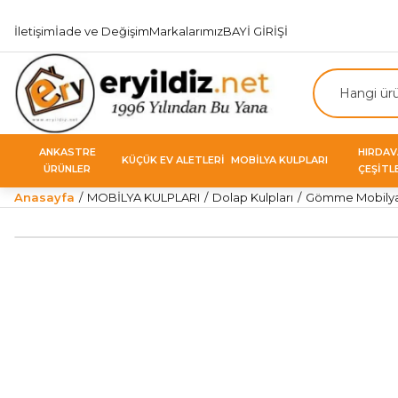
İletişim
İade ve Değişim
Markalarımız
BAYİ GİRİŞİ
ANKASTRE
HIRDA
KÜÇÜK EV ALETLERİ
MOBİLYA KULPLARI
ÜRÜNLER
ÇEŞİTL
Anasayfa
MOBİLYA KULPLARI
Dolap Kulpları
Gömme Mobilya 