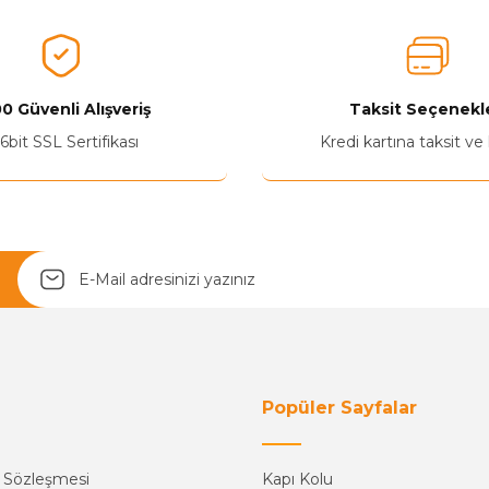
Ürünü Değerlendir 😂😊😍😐🤔😡
0 Güvenli Alışveriş
Taksit Seçenekle
6bit SSL Sertifikası
Kredi kartına taksit ve
Yetkiliye Gönder
Popüler Sayfalar
ş Sözleşmesi
Kapı Kolu