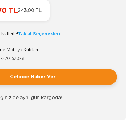
70 TL
243,00 TL
ksitlerle!
Taksit Seçenekleri
 Mobilya Kulpları
-220_52028
Gelince Haber Ver
iğiniz de aynı gün kargoda!