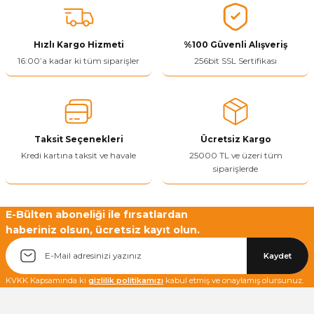
tarafımıza iletebilirsiniz.
Görüş ve önerileriniz için teşekkür ederiz.
Hızlı Kargo Hizmeti
%100 Güvenli Alışveriş
Ürün resmi kalitesiz, bozuk veya görüntülenemiyor.
16:00’a kadar ki tüm siparişler
256bit SSL Sertifikası
Ürün açıklamasında eksik bilgiler bulunuyor.
Ürün bilgilerinde hatalar bulunuyor.
Ürün fiyatı diğer sitelerden daha pahalı.
Taksit Seçenekleri
Ücretsiz Kargo
Bu ürüne benzer farklı alternatifler olmalı.
Kredi kartına taksit ve havale
25000 TL ve üzeri tüm
siparişlerde
E-Bülten aboneliği ile fırsatlardan
haberiniz olsun, ücretsiz kayıt olun.
Yetkiliye Gönder
Kaydet
KVKK Kapsamında ki
gizlilik politikamızı
kabul etmiş ve onaylamış olursunuz.