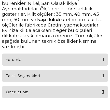
bu renkler, Nikel, Sarı Olarak ikiye
Ayrılmaktadırlar. Ölçülerine göre farklılık
gösterirler. Kilit ölçüleri; 35 mm, 40 mm, 45
mm, 50 mm ve
kapı kilidi
üreten firmalar bu
ölçüler ile fabrikada üretim yapmaktadırlar.
Evinize kilit alacaksanız eğer bu ölçüleri
dikkate alarak almanızı öneririz. Tüm ölçüler
aşağıda bulunan teknik özellikler kısmına
yazılmıştır.
Yorumlar
Taksit Seçenekleri
Aldığınız Ürünlerden Ne Derecede Memnun Kaldınız ?
Önerileriniz
Ürünü Değerlendir 😂😊😍😐🤔😡
Bu ürünün fiyat bilgisi, resim, ürün açıklamalarında ve diğer
konularda yetersiz gördüğünüz noktaları öneri formunu kullanarak