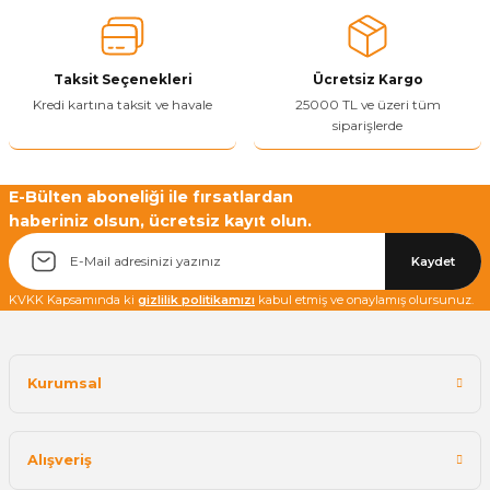
Ürün bilgilerinde hatalar bulunuyor.
Ürün fiyatı diğer sitelerden daha pahalı.
Taksit Seçenekleri
Ücretsiz Kargo
Bu ürüne benzer farklı alternatifler olmalı.
Kredi kartına taksit ve havale
25000 TL ve üzeri tüm
siparişlerde
E-Bülten aboneliği ile fırsatlardan
haberiniz olsun, ücretsiz kayıt olun.
Yetkiliye Gönder
Kaydet
KVKK Kapsamında ki
gizlilik politikamızı
kabul etmiş ve onaylamış olursunuz.
Kurumsal
Alışveriş