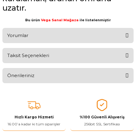
uzatır.
Bu ürün
Vega Sanal Mağaza
ile listelenmiştir
Yorumlar
Taksit Seçenekleri
Aldığınız Ürünlerden Ne Derecede Memnun Kaldınız ?
Önerileriniz
Ürünü Değerlendir 😂😊😍😐🤔😡
Bu ürünün fiyat bilgisi, resim, ürün açıklamalarında ve diğer
konularda yetersiz gördüğünüz noktaları öneri formunu kullanarak
tarafımıza iletebilirsiniz.
Görüş ve önerileriniz için teşekkür ederiz.
Hızlı Kargo Hizmeti
%100 Güvenli Alışveriş
Ürün resmi kalitesiz, bozuk veya görüntülenemiyor.
16:00’a kadar ki tüm siparişler
256bit SSL Sertifikası
Ürün açıklamasında eksik bilgiler bulunuyor.