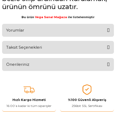
ürünün ömrünü uzatır.
Bu ürün
Vega Sanal Mağaza
ile listelenmiştir
Yorumlar
Taksit Seçenekleri
Aldığınız Ürünlerden Ne Derecede Memnun Kaldınız ?
Önerileriniz
Ürünü Değerlendir 😂😊😍😐🤔😡
Bu ürünün fiyat bilgisi, resim, ürün açıklamalarında ve diğer
konularda yetersiz gördüğünüz noktaları öneri formunu kullanarak
tarafımıza iletebilirsiniz.
Görüş ve önerileriniz için teşekkür ederiz.
Hızlı Kargo Hizmeti
%100 Güvenli Alışveriş
Ürün resmi kalitesiz, bozuk veya görüntülenemiyor.
16:00’a kadar ki tüm siparişler
256bit SSL Sertifikası
Ürün açıklamasında eksik bilgiler bulunuyor.