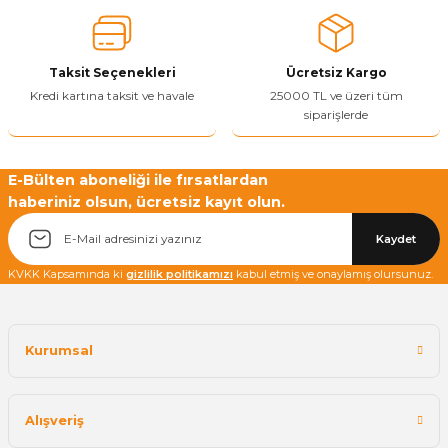
Ürün bilgilerinde hatalar bulunuyor.
Ürün fiyatı diğer sitelerden daha pahalı.
Taksit Seçenekleri
Ücretsiz Kargo
Bu ürüne benzer farklı alternatifler olmalı.
Kredi kartına taksit ve havale
25000 TL ve üzeri tüm
siparişlerde
E-Bülten aboneliği ile fırsatlardan
haberiniz olsun, ücretsiz kayıt olun.
Yetkiliye Gönder
Kaydet
KVKK Kapsamında ki
gizlilik politikamızı
kabul etmiş ve onaylamış olursunuz.
Kurumsal
Alışveriş