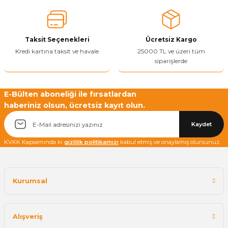
Ürün bilgilerinde hatalar bulunuyor.
Ürün fiyatı diğer sitelerden daha pahalı.
Taksit Seçenekleri
Ücretsiz Kargo
Bu ürüne benzer farklı alternatifler olmalı.
Kredi kartına taksit ve havale
25000 TL ve üzeri tüm
siparişlerde
E-Bülten aboneliği ile fırsatlardan
haberiniz olsun, ücretsiz kayıt olun.
Yetkiliye Gönder
Kaydet
KVKK Kapsamında ki
gizlilik politikamızı
kabul etmiş ve onaylamış olursunuz.
Kurumsal
Alışveriş