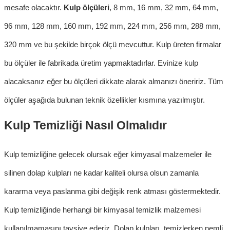
mesafe olacaktır.
Kulp ölçüleri
, 8 mm, 16 mm, 32 mm, 64 mm,
96 mm, 128 mm, 160 mm, 192 mm, 224 mm, 256 mm, 288 mm,
320 mm ve bu şekilde birçok ölçü mevcuttur. Kulp üreten firmalar
bu ölçüler ile fabrikada üretim yapmaktadırlar. Evinize kulp
alacaksanız eğer bu ölçüleri dikkate alarak almanızı öneririz. Tüm
ölçüler aşağıda bulunan teknik özellikler kısmına yazılmıştır.
Kulp Temizliği Nasıl Olmalıdır
Kulp temizliği
ne gelecek olursak eğer kimyasal malzemeler ile
silinen
dolap kulpları
ne kadar kaliteli olursa olsun zamanla
kararma veya paslanma gibi değişik renk atması göstermektedir.
Kulp temizliğinde herhangi bir kimyasal temizlik malzemesi
kullanılmamasını tavsiye ederiz.
Dol
ap kulpları
,
temizlerken nemli