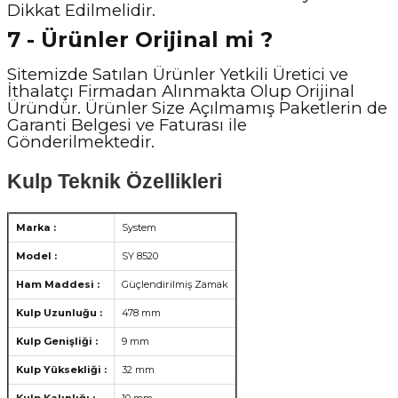
Dikkat Edilmelidir.
7 - Ürünler Orijinal mi ?
Sitemizde Satılan Ürünler Yetkili Üretici ve
İthalatçı Firmadan Alınmakta Olup Orijinal
Üründür. Ürünler Size Açılmamış Paketlerin de
Garanti Belgesi ve Faturası ile
Gönderilmektedir.
Kulp Teknik Özellikleri
Marka :
System
Model :
SY 8520
Ham Maddesi :
Güçlendirilmiş Zamak
Kulp Uzunluğu :
478 mm
Kulp Genişliği :
9 mm
Kulp Yüksekliği :
32 mm
Kulp Kalınlığı :
10 mm