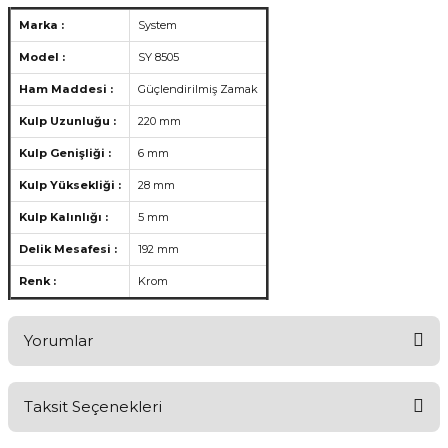
Marka :
System
Model :
SY 8505
Ham Maddesi :
Güçlendirilmiş Zamak
Kulp Uzunluğu :
220 mm
Kulp Genişliği :
6 mm
Kulp Yüksekliği :
28 mm
Kulp Kalınlığı :
5 mm
Delik Mesafesi :
192 mm
Renk :
Krom
Yorumlar
Taksit Seçenekleri
Aldığınız Ürünlerden Ne Derecede Memnun Kaldınız ?