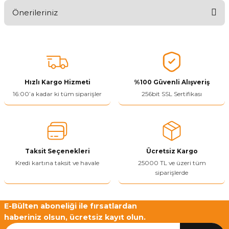
Önerileriniz
Ürünü Değerlendir 😂😊😍😐🤔😡
Bu ürünün fiyat bilgisi, resim, ürün açıklamalarında ve diğer
konularda yetersiz gördüğünüz noktaları öneri formunu kullanarak
tarafımıza iletebilirsiniz.
Görüş ve önerileriniz için teşekkür ederiz.
Hızlı Kargo Hizmeti
%100 Güvenli Alışveriş
Ürün resmi kalitesiz, bozuk veya görüntülenemiyor.
16:00’a kadar ki tüm siparişler
256bit SSL Sertifikası
Ürün açıklamasında eksik bilgiler bulunuyor.
Ürün bilgilerinde hatalar bulunuyor.
Ürün fiyatı diğer sitelerden daha pahalı.
Taksit Seçenekleri
Ücretsiz Kargo
Bu ürüne benzer farklı alternatifler olmalı.
Kredi kartına taksit ve havale
25000 TL ve üzeri tüm
siparişlerde
E-Bülten aboneliği ile fırsatlardan
haberiniz olsun, ücretsiz kayıt olun.
Yetkiliye Gönder