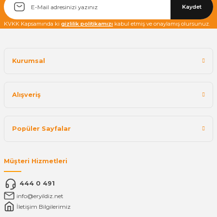
Kaydet
KVKK Kapsamında ki
gizlilik politikamızı
kabul etmiş ve onaylamış olursunuz.
Kurumsal
Alışveriş
Popüler Sayfalar
Müşteri Hizmetleri
444 0 491
info@eryildiz.net
İletişim Bilgilerimiz