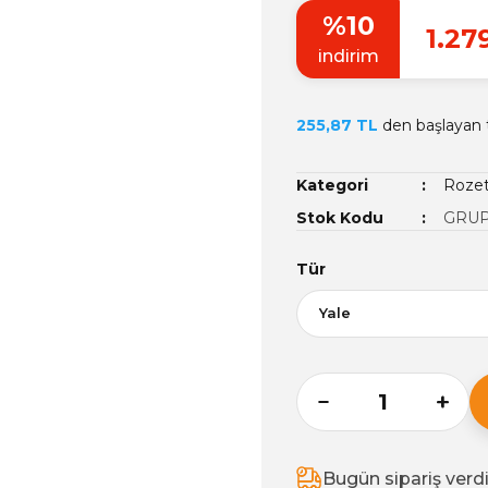
%10
1.27
indirim
255,87 TL
den başlayan t
Kategori
Rozet
Stok Kodu
GRUP
Tür
Bugün sipariş verd