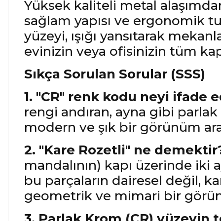
Yüksek kaliteli metal alaşımdan
sağlam yapısı ve ergonomik tut
yüzeyi, ışığı yansıtarak mekanla
evinizin veya ofisinizin tüm ka
Sıkça Sorulan Sorular (SSS)
1. "CR" renk kodu neyi ifade 
rengi andıran, ayna gibi parlak
modern ve şık bir görünüm araya
2. "Kare Rozetli" ne demektir
mandalının) kapı üzerinde iki a
bu parçaların dairesel değil, 
geometrik ve mimari bir görün
3. Parlak Krom (CR) yüzeyin t