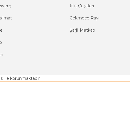
şveriş
Kilit Çeşitleri
slimat
Çekmece Rayı
me
Şarjlı Matkap
o
mi
kası ile korunmaktadır.