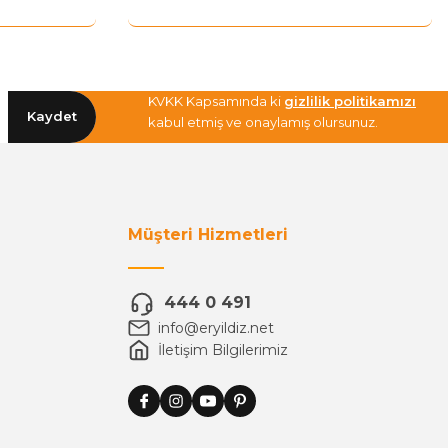
KVKK Kapsamında ki
gizlilik politikamızı
Kaydet
kabul etmiş ve onaylamış olursunuz.
Müşteri Hizmetleri
444 0 491
info@eryildiz.net
İletişim Bilgilerimiz