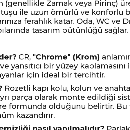
 (genellikle Zamak veya Pirinç) üre
uşu ile uzun ömürlü ve konforlu b
rınıza ferahlık katar. Oda, WC ve Dı
pılarında tasarım bütünlüğü sağlar.
eder?
CR,
"Chrome" (Krom)
anlamın
 ve yansıtıcı bir yüzey kaplamasını 
nlar için ideal bir tercihtir.
?
Rozetli kapı kolu, kolun ve anaht
yrı parça olarak monte edildiği sis
kare formunda olduğunu belirtir. B
üm kazandırır.
emizliği nasıl yapılmalıdır?
Parlak 