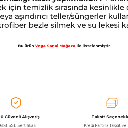
için temizlik sırasında kesinlikle 
eya aşındırıcı teller/süngerler kull
krofiber bezle silmek ve su lekesi
Bu ürün
Vega Sanal Mağaza
ile listelenmiştir
nularda yetersiz gördüğünüz noktaları öneri formunu kullanarak tarafımız
Aldığınız Ürünlerden Ne Derecede Memnun Kaldınız ?
Ürünü Değerlendir 😂😊😍😐🤔😡
0 Güvenli Alışveriş
Taksit Seçenekle
6bit SSL Sertifikası
Kredi kartına taksit ve