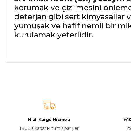
korumak ve çizilmesini önlemek 
deterjan gibi sert kimyasallar v
yumuşak ve hafif nemli bir mi
kurulamak yeterlidir.
Bu ürünün fiyat bilgisi, resim, ürün açıklamalarında ve diğer ko
Görüş ve önerileriniz için teşekkür ederiz.
Ürün resmi kalitesiz, bozuk veya görüntülenemiyor.
Ürün açıklamasında eksik bilgiler bulunuyor.
Ürün bilgilerinde hatalar bulunuyor.
Hızlı Kargo Hizmeti
%10
Ürün fiyatı diğer sitelerden daha pahalı.
16:00’a kadar ki tüm siparişler
25