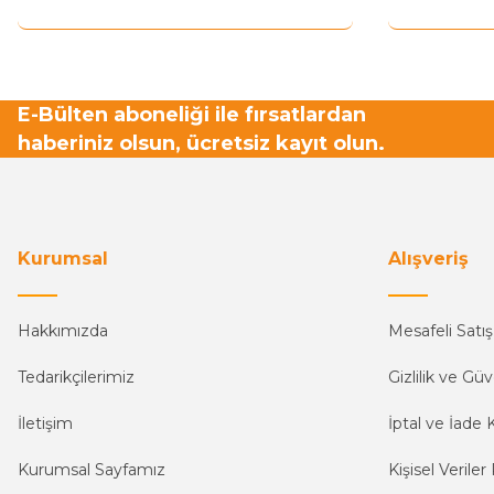
Bu ürüne benzer farklı alternatifler olmalı.
E-Bülten aboneliği ile fırsatlardan
haberiniz olsun, ücretsiz kayıt olun.
Kurumsal
Alışveriş
Hakkımızda
Mesafeli Satı
Tedarikçilerimiz
Gizlilik ve Güv
İletişim
İptal ve İade K
Kurumsal Sayfamız
Kişisel Veriler 