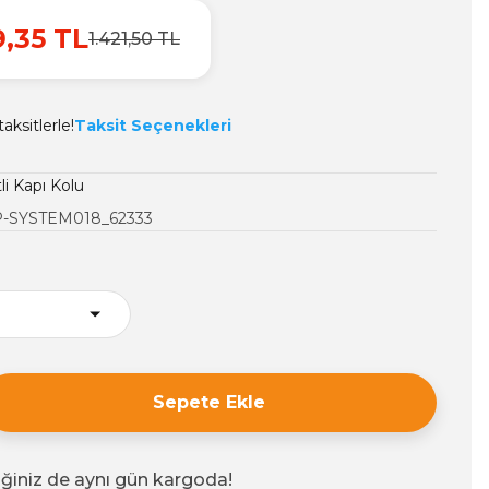
9,35 TL
1.421,50 TL
aksitlerle!
Taksit Seçenekleri
li Kapı Kolu
-SYSTEM018_62333
Sepete Ekle
iğiniz de aynı gün kargoda!