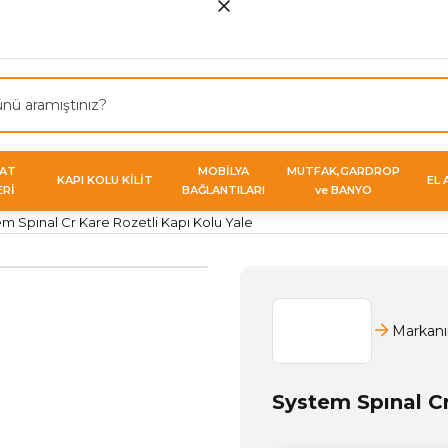
VAT
MOBİLYA
MUTFAK,GARDROP
KAPI KOLU KİLİT
EL 
ERİ
BAĞLANTILARI
ve BANYO
m Spınal Cr Kare Rozetli Kapı Kolu Yale
Markanı
System Spınal Cr