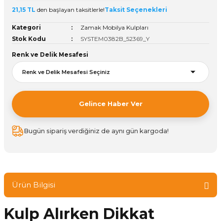
21,15 TL
den başlayan taksitlerle!
Taksit Seçenekleri
ivi
k Bağlantıları
arı
aları
Panç Çeşitleri
Hobi Yapıştırıcıları
Oda ve Wc Kapı Kilidi
Köşe Sepetler
Pantolonluk
Köpük Tabancası
Sehba Ayakları
Kategori
Zamak Mobilya Kulpları
leri
ı
Piton Askı
Pano ve Kapak Kilitleri
Sabunluk
Pense
Vitrin Ara Ayakları
Stok Kodu
SYSTEM0382B_52369_Y
Renk ve Delik Mesafesi
Çubuğu ve Aparatları
ancası
Streç
Sandık Kilitleri
Tuvalet Kağıtlılığı
Silikon Tabancası
arı
itleri
sı
Takım Çantası
Tornavida Çeşitleri
Gelince Haber Ver
Sprey Ürünleri
ası
Zımba Teli
Bugün sipariş verdiğiniz de aynı gün kargoda!
Zımpara Çeşitleri
Ürün Bilgisi
Kulp Alırken Dikkat