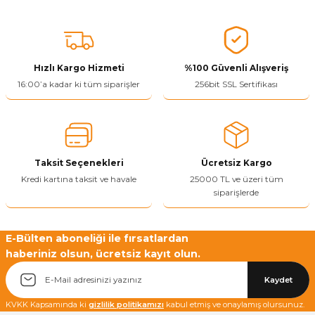
Bu ürünün fiyat bilgisi, resim, ürün açıklamalarında ve diğer
konularda yetersiz gördüğünüz noktaları öneri formunu kullanarak
tarafımıza iletebilirsiniz.
Görüş ve önerileriniz için teşekkür ederiz.
Hızlı Kargo Hizmeti
%100 Güvenli Alışveriş
Ürün resmi kalitesiz, bozuk veya görüntülenemiyor.
16:00’a kadar ki tüm siparişler
256bit SSL Sertifikası
Ürün açıklamasında eksik bilgiler bulunuyor.
Ürün bilgilerinde hatalar bulunuyor.
Ürün fiyatı diğer sitelerden daha pahalı.
Taksit Seçenekleri
Ücretsiz Kargo
Bu ürüne benzer farklı alternatifler olmalı.
Kredi kartına taksit ve havale
25000 TL ve üzeri tüm
siparişlerde
E-Bülten aboneliği ile fırsatlardan
haberiniz olsun, ücretsiz kayıt olun.
Yetkiliye Gönder
Kaydet
KVKK Kapsamında ki
gizlilik politikamızı
kabul etmiş ve onaylamış olursunuz.