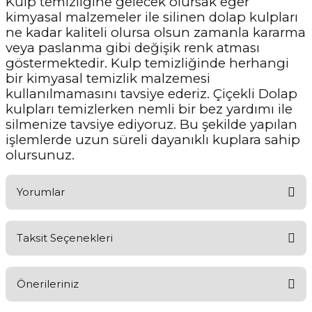
Kulp temizliğine gelecek olursak eğer
kimyasal malzemeler ile silinen dolap kulpları
ne kadar kaliteli olursa olsun zamanla kararma
veya paslanma gibi değişik renk atması
göstermektedir. Kulp temizliğinde herhangi
bir kimyasal temizlik malzemesi
kullanılmamasını tavsiye ederiz. Çiçekli Dolap
kulpları temizlerken nemli bir bez yardımı ile
silmenize tavsiye ediyoruz. Bu şekilde yapılan
işlemlerde uzun süreli dayanıklı kuplara sahip
olursunuz.
Yorumlar
Taksit Seçenekleri
Aldığınız Ürünlerden Ne Derecede Memnun Kaldınız ?
Önerileriniz
Ürünü Değerlendir 😂😊😍😐🤔😡