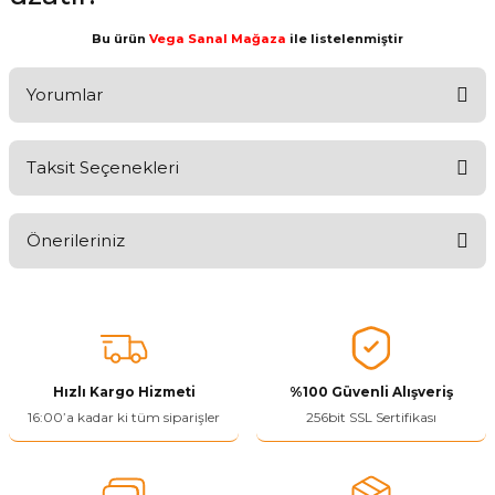
Bu ürün
Vega Sanal Mağaza
ile listelenmiştir
Yorumlar
Taksit Seçenekleri
Aldığınız Ürünlerden Ne Derecede Memnun Kaldınız ?
Önerileriniz
Ürünü Değerlendir 😂😊😍😐🤔😡
Bu ürünün fiyat bilgisi, resim, ürün açıklamalarında ve diğer
konularda yetersiz gördüğünüz noktaları öneri formunu kullanarak
tarafımıza iletebilirsiniz.
Görüş ve önerileriniz için teşekkür ederiz.
Hızlı Kargo Hizmeti
%100 Güvenli Alışveriş
Ürün resmi kalitesiz, bozuk veya görüntülenemiyor.
16:00’a kadar ki tüm siparişler
256bit SSL Sertifikası
Ürün açıklamasında eksik bilgiler bulunuyor.
Ürün bilgilerinde hatalar bulunuyor.