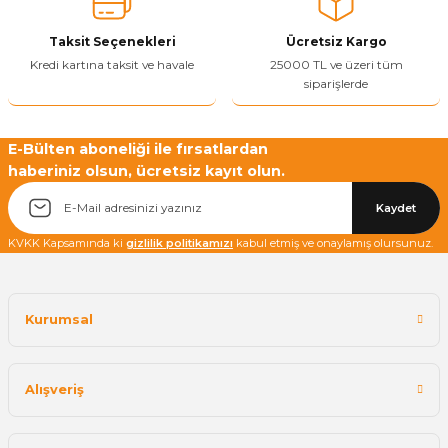
Ürün fiyatı diğer sitelerden daha pahalı.
Taksit Seçenekleri
Ücretsiz Kargo
Bu ürüne benzer farklı alternatifler olmalı.
Kredi kartına taksit ve havale
25000 TL ve üzeri tüm
siparişlerde
E-Bülten aboneliği ile fırsatlardan
haberiniz olsun, ücretsiz kayıt olun.
Yetkiliye Gönder
Kaydet
KVKK Kapsamında ki
gizlilik politikamızı
kabul etmiş ve onaylamış olursunuz.
Kurumsal
Alışveriş