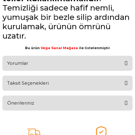
Temizliği sadece hafif nemli,
yumuşak bir bezle silip ardından
kurulamak, ürünün ömrünü
uzatır.
Bu ürün
Vega Sanal Mağaza
ile listelenmiştir
Yorumlar
Taksit Seçenekleri
Aldığınız Ürünlerden Ne Derecede Memnun Kaldınız ?
Önerileriniz
Ürünü Değerlendir 😂😊😍😐🤔😡
Bu ürünün fiyat bilgisi, resim, ürün açıklamalarında ve diğer
konularda yetersiz gördüğünüz noktaları öneri formunu kullanarak
tarafımıza iletebilirsiniz.