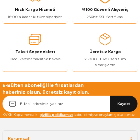
Görüş ve önerileriniz için teşekkür ederiz.
Hızlı Kargo Hizmeti
%100 Güvenli Alışveriş
Ürün resmi kalitesiz, bozuk veya görüntülenemiyor.
16:00’a kadar ki tüm siparişler
256bit SSL Sertifikası
Ürün açıklamasında eksik bilgiler bulunuyor.
Ürün bilgilerinde hatalar bulunuyor.
Ürün fiyatı diğer sitelerden daha pahalı.
Taksit Seçenekleri
Ücretsiz Kargo
Bu ürüne benzer farklı alternatifler olmalı.
Kredi kartına taksit ve havale
25000 TL ve üzeri tüm
siparişlerde
E-Bülten aboneliği ile fırsatlardan
haberiniz olsun, ücretsiz kayıt olun.
Yetkiliye Gönder
Kaydet
KVKK Kapsamında ki
gizlilik politikamızı
kabul etmiş ve onaylamış olursunuz.
Kurumsal