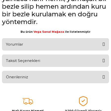
bezle silip hemen ardından kuru
bir bezle kurulamak en doğru
yöntemdir.
Bu ürün
Vega Sanal Mağaza
ile listelenmiştir
Yorumlar
Taksit Seçenekleri
Aldığınız Ürünlerden Ne Derecede Memnun Kaldınız ?
Önerileriniz
Ürünü Değerlendir 😂😊😍😐🤔😡
Bu ürünün fiyat bilgisi, resim, ürün açıklamalarında ve diğer
konularda yetersiz gördüğünüz noktaları öneri formunu kullanarak
tarafımıza iletebilirsiniz.
Görüş ve önerileriniz için teşekkür ederiz.
Hızlı Kargo Hizmeti
%100 Güvenli Alışveriş