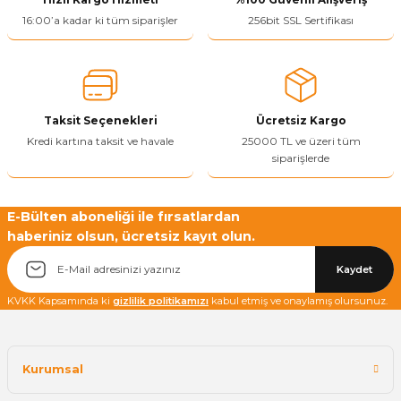
Ürün resmi kalitesiz, bozuk veya görüntülenemiyor.
16:00’a kadar ki tüm siparişler
256bit SSL Sertifikası
Ürün açıklamasında eksik bilgiler bulunuyor.
Ürün bilgilerinde hatalar bulunuyor.
Ürün fiyatı diğer sitelerden daha pahalı.
Taksit Seçenekleri
Ücretsiz Kargo
Bu ürüne benzer farklı alternatifler olmalı.
Kredi kartına taksit ve havale
25000 TL ve üzeri tüm
siparişlerde
E-Bülten aboneliği ile fırsatlardan
haberiniz olsun, ücretsiz kayıt olun.
Yetkiliye Gönder
Kaydet
KVKK Kapsamında ki
gizlilik politikamızı
kabul etmiş ve onaylamış olursunuz.
Kurumsal