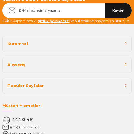
Yetkiliye Gönder
Kaydet
KVKK Kapsamında ki
gizlilik politikamızı
kabul etmiş ve onaylamış olursunuz.
Kurumsal
Alışveriş
Popüler Sayfalar
Müşteri Hizmetleri
444 0 491
info@eryildiz.net
İletişim Bilgilerimiz