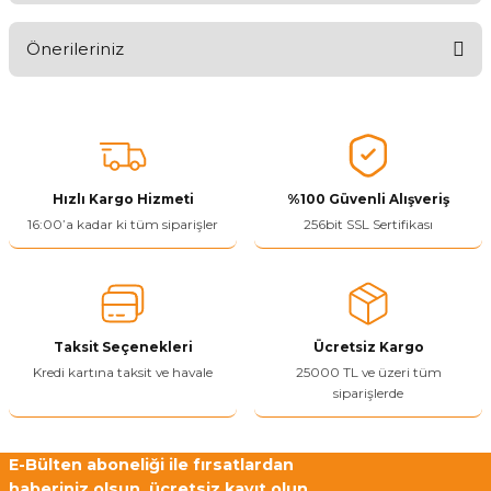
Önerileriniz
Ürünü Değerlendir 😂😊😍😐🤔😡
Bu ürünün fiyat bilgisi, resim, ürün açıklamalarında ve diğer
konularda yetersiz gördüğünüz noktaları öneri formunu kullanarak
tarafımıza iletebilirsiniz.
Görüş ve önerileriniz için teşekkür ederiz.
Hızlı Kargo Hizmeti
%100 Güvenli Alışveriş
Ürün resmi kalitesiz, bozuk veya görüntülenemiyor.
16:00’a kadar ki tüm siparişler
256bit SSL Sertifikası
Ürün açıklamasında eksik bilgiler bulunuyor.
Ürün bilgilerinde hatalar bulunuyor.
Ürün fiyatı diğer sitelerden daha pahalı.
Taksit Seçenekleri
Ücretsiz Kargo
Bu ürüne benzer farklı alternatifler olmalı.
Kredi kartına taksit ve havale
25000 TL ve üzeri tüm
siparişlerde
E-Bülten aboneliği ile fırsatlardan
haberiniz olsun, ücretsiz kayıt olun.