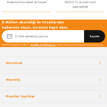
Kredi kartına taksit ve havale
25000 TL ve üzeri tüm
siparişlerde
E-Bülten aboneliği ile fırsatlardan
haberiniz olsun, ücretsiz kayıt olun.
Yetkiliye Gönder
Kaydet
KVKK Kapsamında ki
gizlilik politikamızı
kabul etmiş ve onaylamış olursunuz.
Kurumsal
Alışveriş
Popüler Sayfalar