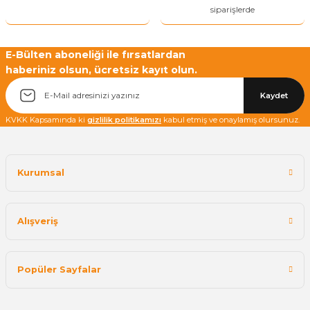
siparişlerde
E-Bülten aboneliği ile fırsatlardan
haberiniz olsun, ücretsiz kayıt olun.
Yetkiliye Gönder
Kaydet
KVKK Kapsamında ki
gizlilik politikamızı
kabul etmiş ve onaylamış olursunuz.
Kurumsal
Alışveriş
Popüler Sayfalar