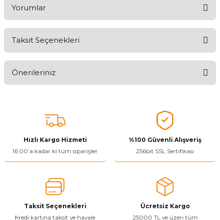
Yorumlar
Taksit Seçenekleri
Aldığınız Ürünlerden Ne Derecede Memnun Kaldınız ?
Önerileriniz
Ürünü Değerlendir 😂😊😍😐🤔😡
Bu ürünün fiyat bilgisi, resim, ürün açıklamalarında ve diğer
konularda yetersiz gördüğünüz noktaları öneri formunu kullanarak
tarafımıza iletebilirsiniz.
Görüş ve önerileriniz için teşekkür ederiz.
Hızlı Kargo Hizmeti
%100 Güvenli Alışveriş
Ürün resmi kalitesiz, bozuk veya görüntülenemiyor.
16:00’a kadar ki tüm siparişler
256bit SSL Sertifikası
Ürün açıklamasında eksik bilgiler bulunuyor.
Ürün bilgilerinde hatalar bulunuyor.
Ürün fiyatı diğer sitelerden daha pahalı.
Taksit Seçenekleri
Ücretsiz Kargo
Bu ürüne benzer farklı alternatifler olmalı.
Kredi kartına taksit ve havale
25000 TL ve üzeri tüm