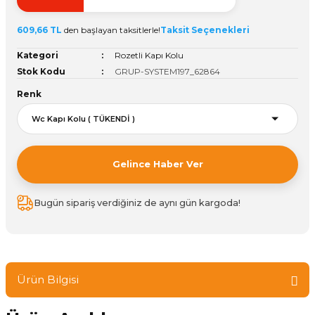
ivi
k Bağlantıları
arı
aları
Panç Çeşitleri
Hobi Yapıştırıcıları
Oda ve Wc Kapı Kilidi
Köşe Sepetler
Pantolonluk
Köpük Tabancası
Sehba Ayakları
609,66 TL
den başlayan taksitlerle!
Taksit Seçenekleri
leri
ı
Piton Askı
Pano ve Kapak Kilitleri
Sabunluk
Pense
Vitrin Ara Ayakları
Kategori
Rozetli Kapı Kolu
Stok Kodu
GRUP-SYSTEM197_62864
Çubuğu ve Aparatları
ancası
Streç
Sandık Kilitleri
Tuvalet Kağıtlılığı
Silikon Tabancası
Renk
arı
itleri
sı
Takım Çantası
Tornavida Çeşitleri
Sprey Ürünleri
ası
Zımba Teli
Gelince Haber Ver
Zımpara Çeşitleri
Bugün sipariş verdiğiniz de aynı gün kargoda!
Ürün Bilgisi