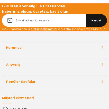
E-Bülten aboneliği ile fırsatlardan
haberiniz olsun, ücretsiz kayıt olun.
Yetkiliye Gönder
Kaydet
KVKK Kapsamında ki
gizlilik politikamızı
kabul etmiş ve onaylamış olursunuz.
Kurumsal
Alışveriş
Popüler Sayfalar
Müşteri Hizmetleri