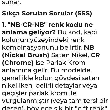
sunar.
Sıkça Sorulan Sorular (SSS)
1. "NB-CR-NB" renk kodu ne
anlama geliyor?
Bu kod, kapı
kolunun yüzeyindeki renk
kombinasyonunu belirtir.
NB
(Nickel Brush)
Saten Nikel,
CR
(Chrome)
ise Parlak Krom
anlamına gelir. Bu modelde,
genellikle kolun gövdesi saten
nikel iken, belirli detaylar veya
geçişler parlak krom ile
vurgulanmıştır (veya tam tersi bir
desen), böylece şık bir "çift renk"