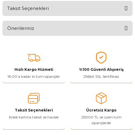
Taksit Seçenekleri
Aldığınız Ürünlerden Ne Derecede Memnun Kaldınız ?
Önerileriniz
Ürünü Değerlendir 😂😊😍😐🤔😡
Bu ürünün fiyat bilgisi, resim, ürün açıklamalarında ve diğer
konularda yetersiz gördüğünüz noktaları öneri formunu kullanarak
tarafımıza iletebilirsiniz.
Görüş ve önerileriniz için teşekkür ederiz.
Hızlı Kargo Hizmeti
%100 Güvenli Alışveriş
Ürün resmi kalitesiz, bozuk veya görüntülenemiyor.
16:00’a kadar ki tüm siparişler
256bit SSL Sertifikası
Ürün açıklamasında eksik bilgiler bulunuyor.
Ürün bilgilerinde hatalar bulunuyor.
Ürün fiyatı diğer sitelerden daha pahalı.
Taksit Seçenekleri
Ücretsiz Kargo
Bu ürüne benzer farklı alternatifler olmalı.
Kredi kartına taksit ve havale
25000 TL ve üzeri tüm
siparişlerde