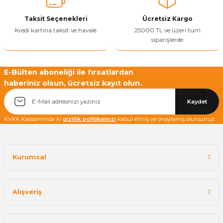
Ürün fiyatı diğer sitelerden daha pahalı.
Taksit Seçenekleri
Ücretsiz Kargo
Bu ürüne benzer farklı alternatifler olmalı.
Kredi kartına taksit ve havale
25000 TL ve üzeri tüm
siparişlerde
E-Bülten aboneliği ile fırsatlardan
haberiniz olsun, ücretsiz kayıt olun.
Yetkiliye Gönder
Kaydet
KVKK Kapsamında ki
gizlilik politikamızı
kabul etmiş ve onaylamış olursunuz.
Kurumsal
Alışveriş