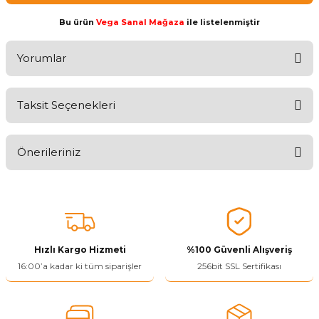
Bu ürün
Vega Sanal Mağaza
ile listelenmiştir
Yorumlar
Taksit Seçenekleri
Aldığınız Ürünlerden Ne Derecede Memnun Kaldınız ?
Önerileriniz
Ürünü Değerlendir 😂😊😍😐🤔😡
Bu ürünün fiyat bilgisi, resim, ürün açıklamalarında ve diğer
konularda yetersiz gördüğünüz noktaları öneri formunu kullanarak
tarafımıza iletebilirsiniz.
Görüş ve önerileriniz için teşekkür ederiz.
Hızlı Kargo Hizmeti
%100 Güvenli Alışveriş
Ürün resmi kalitesiz, bozuk veya görüntülenemiyor.
16:00’a kadar ki tüm siparişler
256bit SSL Sertifikası
Ürün açıklamasında eksik bilgiler bulunuyor.
Ürün bilgilerinde hatalar bulunuyor.