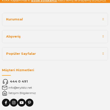
KVKK Kapsamında ki
gizlilik politikamızı
kabul etmiş ve onaylamış olursunuz.
Kurumsal
Alışveriş
Popüler Sayfalar
Müşteri Hizmetleri
444 0 491
info@eryildiz.net
İletişim Bilgilerimiz