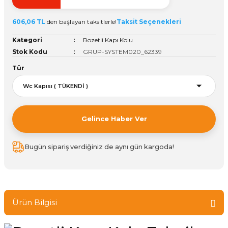
ivi
k Bağlantıları
arı
aları
Panç Çeşitleri
Hobi Yapıştırıcıları
Oda ve Wc Kapı Kilidi
Köşe Sepetler
Pantolonluk
Köpük Tabancası
Sehba Ayakları
606,06 TL
den başlayan taksitlerle!
Taksit Seçenekleri
leri
ı
Piton Askı
Pano ve Kapak Kilitleri
Sabunluk
Pense
Vitrin Ara Ayakları
Kategori
Rozetli Kapı Kolu
Stok Kodu
GRUP-SYSTEM020_62339
Çubuğu ve Aparatları
ancası
Streç
Sandık Kilitleri
Tuvalet Kağıtlılığı
Silikon Tabancası
Tür
arı
itleri
sı
Takım Çantası
Tornavida Çeşitleri
Sprey Ürünleri
ası
Zımba Teli
Gelince Haber Ver
Zımpara Çeşitleri
Bugün sipariş verdiğiniz de aynı gün kargoda!
Ürün Bilgisi