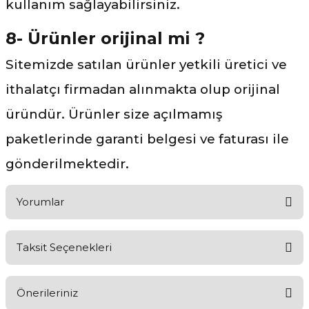
kullanım sağlayabilirsiniz.
8- Ürünler orijinal mi ?
Sitemizde satılan ürünler yetkili üretici ve
ithalatçı firmadan alınmakta olup orijinal
üründür. Ürünler size açılmamış
paketlerinde garanti belgesi ve faturası ile
gönderilmektedir.
Yorumlar
Taksit Seçenekleri
Aldığınız Ürünlerden Ne Derecede Memnun Kaldınız ?
Önerileriniz
Ürünü Değerlendir 😂😊😍😐🤔😡