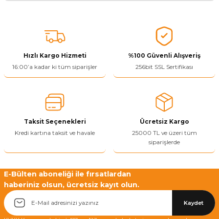
Bu ürünün fiyat bilgisi, resim, ürün açıklamalarında ve diğer
konularda yetersiz gördüğünüz noktaları öneri formunu kullanarak
tarafımıza iletebilirsiniz.
Görüş ve önerileriniz için teşekkür ederiz.
Hızlı Kargo Hizmeti
%100 Güvenli Alışveriş
Ürün resmi kalitesiz, bozuk veya görüntülenemiyor.
16:00’a kadar ki tüm siparişler
256bit SSL Sertifikası
Ürün açıklamasında eksik bilgiler bulunuyor.
Ürün bilgilerinde hatalar bulunuyor.
Ürün fiyatı diğer sitelerden daha pahalı.
Taksit Seçenekleri
Ücretsiz Kargo
Bu ürüne benzer farklı alternatifler olmalı.
Kredi kartına taksit ve havale
25000 TL ve üzeri tüm
siparişlerde
E-Bülten aboneliği ile fırsatlardan
haberiniz olsun, ücretsiz kayıt olun.
Yetkiliye Gönder
Kaydet