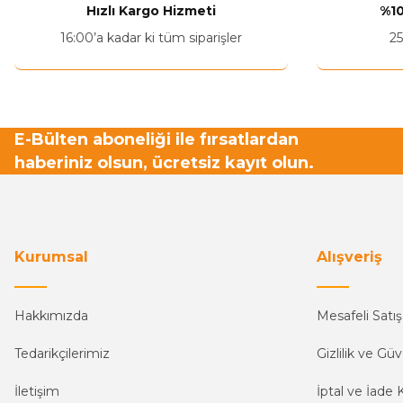
Hızlı Kargo Hizmeti
%10
Ürün fiyatı diğer sitelerden daha pahalı.
16:00’a kadar ki tüm siparişler
25
Bu ürüne benzer farklı alternatifler olmalı.
E-Bülten aboneliği ile fırsatlardan
haberiniz olsun, ücretsiz kayıt olun.
Kurumsal
Alışveriş
Hakkımızda
Mesafeli Satı
Tedarikçilerimiz
Gizlilik ve Güv
İletişim
İptal ve İade K