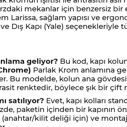
 kromun ışıltısı ile antrasitin asil
daki mekanlar için benzersiz bir es
em Larissa, sağlam yapısı ve ergo
ve Dış Kapı (Yale) seçenekleriyle t
anlama geliyor?
Bu kod, kapı kolu
Chrome)
Parlak Krom anlamına gel
er. Bu modelde, kolun ana gövdesi 
sit renktedir, böylece şık bir çift 
ı satılıyor?
Evet, kapı kolları stan
inizde, paketin içinden bir kapının ö
 (anahtar/kilit deliği için) ve monta