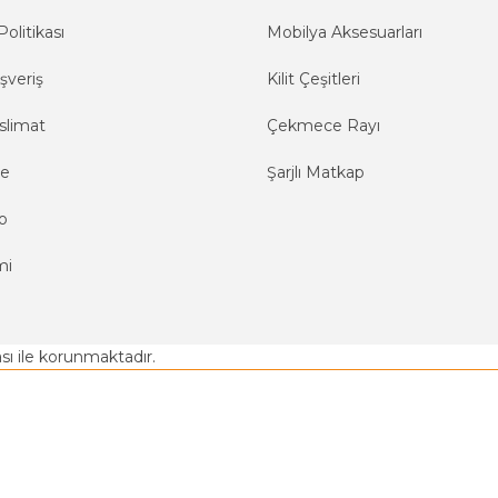
Politikası
Mobilya Aksesuarları
şveriş
Kilit Çeşitleri
slimat
Çekmece Rayı
me
Şarjlı Matkap
o
mi
kası ile korunmaktadır.