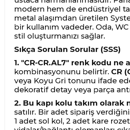
ustaca harmanlanmasıdır. Parlak
modern hem de endüstriyel tarz
metal alaşımdan üretilen Syst
bir kullanım vadeder. Oda, WC 
stil oluşturmanızı sağlar.
Sıkça Sorulan Sorular (SSS)
1. "CR-CR.AL7" renk kodu ne 
kombinasyonunu belirtir.
CR (
veya Koyu Gri tonunu ifade ed
dekoratif detay veya parça antra
2. Bu kapı kolu takım olarak m
satılır. Bir adet sipariş verdiğ
1 adet sol kol, 2 adet kare rozet