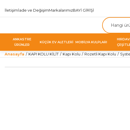
İletişim
İade ve Değişim
Markalarımız
BAYİ GİRİŞİ
ANKASTRE
HIRDA
KÜÇÜK EV ALETLERİ
MOBİLYA KULPLARI
ÜRÜNLER
ÇEŞİTL
Anasayfa
KAPI KOLU KİLİT
Kapı Kolu
Rozetli Kapı Kolu
Syst