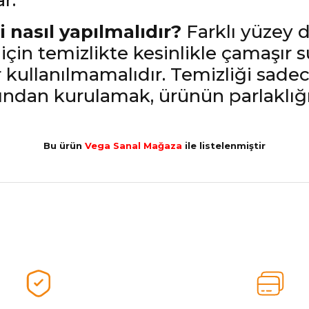
r.
i nasıl yapılmalıdır?
Farklı yüzey d
çin temizlikte kesinlikle çamaşır s
er kullanılmamalıdır. Temizliği sade
rdından kurulamak, ürünün parlaklı
Bu ürün
Vega Sanal Mağaza
ile listelenmiştir
nularda yetersiz gördüğünüz noktaları öneri formunu kullanarak tarafımız
Aldığınız Ürünlerden Ne Derecede Memnun Kaldınız ?
Ürünü Değerlendir 😂😊😍😐🤔😡