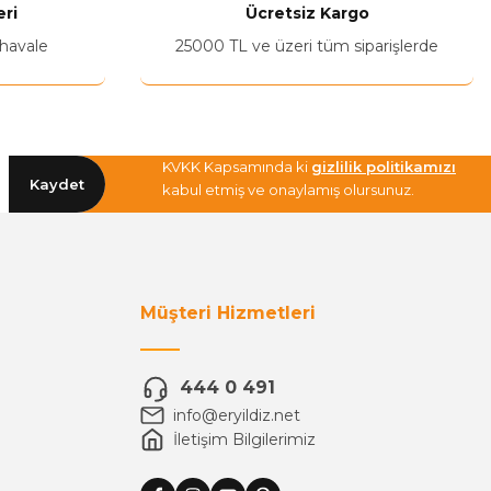
ri
Ücretsiz Kargo
 havale
25000 TL ve üzeri tüm siparişlerde
KVKK Kapsamında ki
gizlilik politikamızı
Kaydet
kabul etmiş ve onaylamış olursunuz.
Müşteri Hizmetleri
444 0 491
info@eryildiz.net
İletişim Bilgilerimiz