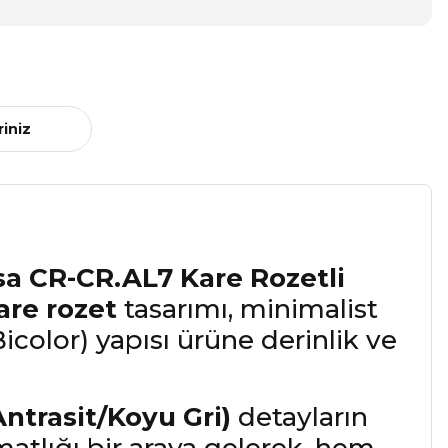
riniz
sa CR-CR.AL7 Kare Rozetli
are rozet
tasarımı, minimalist
color) yapısı ürüne derinlik ve
Antrasit/Koyu Gri)
detayların