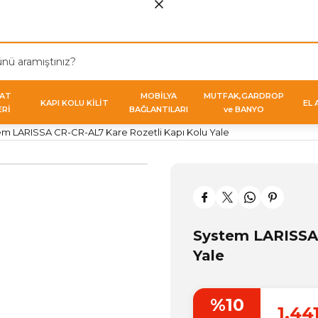
VAT
MOBİLYA
MUTFAK,GARDROP
KAPI KOLU KİLİT
EL 
ERİ
BAĞLANTILARI
ve BANYO
em LARISSA CR-CR-AL7 Kare Rozetli Kapı Kolu Yale
System LARISSA 
Yale
%10
1.44