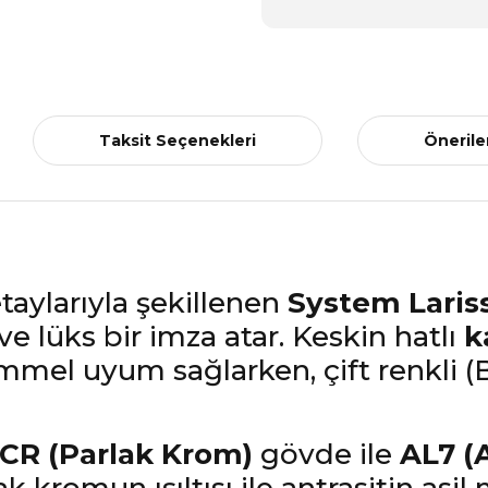
Taksit Seçenekleri
Önerile
aylarıyla şekillenen
System Laris
ve lüks bir imza atar. Keskin hatlı
k
el uyum sağlarken, çift renkli (Bi
CR (Parlak Krom)
gövde ile
AL7 (