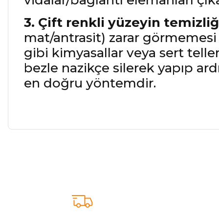
vidalar/bağlantı elemanları çıka
3. Çift renkli yüzeyin temizliğ
mat/antrasit) zarar görmemesi i
gibi kimyasallar veya sert tell
bezle nazikçe silerek yapıp a
en doğru yöntemdir.
Bu ürünün fiyat bilgisi, resim, ürün açıklamalarında ve diğer ko
Görüş ve önerileriniz için teşekkür ederiz.
Ürün resmi kalitesiz, bozuk veya görüntülenemiyor.
Ürün açıklamasında eksik bilgiler bulunuyor.
Ürün bilgilerinde hatalar bulunuyor.