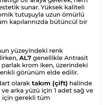
 matlığı bir araya gelerek, hem
tetik sunar. Yüksek kaliteli
nomik tutuşuyla uzun ömürlü
üm kapılarınızda bütüncül bir
nun yüzeyindeki renk
irken,
AL7
genellikle Antrasit
parlak krom iken, üzerindeki
renkli görünüm elde edilir.
dart olarak
takım (çift)
halinde
n ve arka yüzü için 1 adet sağ ve
j için gerekli tüm