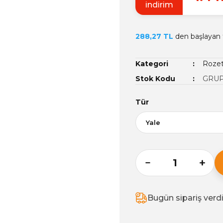
indirim
288,27 TL
den başlayan t
Kategori
Rozet
Stok Kodu
GRUP
Tür
Bugün sipariş verd