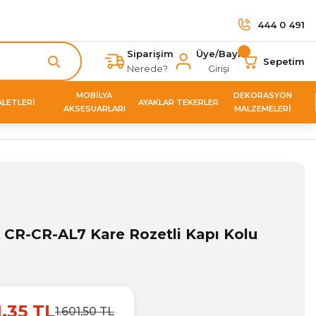
444 0 491
Siparişim
Üye/Bayi
Sepetim
Nerede?
Girişi
MOBİLYA
DEKORASYON
ALETLERİ
AYAKLAR TEKERLER
AKSESUARLARI
MALZEMELERİ
CR-CR-AL7 Kare Rozetli Kapı Kolu
1,35 TL
1.601,50 TL