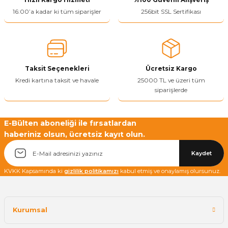
Ürün resmi kalitesiz, bozuk veya görüntülenemiyor.
16:00’a kadar ki tüm siparişler
256bit SSL Sertifikası
Ürün açıklamasında eksik bilgiler bulunuyor.
Ürün bilgilerinde hatalar bulunuyor.
Ürün fiyatı diğer sitelerden daha pahalı.
Taksit Seçenekleri
Ücretsiz Kargo
Bu ürüne benzer farklı alternatifler olmalı.
Kredi kartına taksit ve havale
25000 TL ve üzeri tüm
siparişlerde
E-Bülten aboneliği ile fırsatlardan
haberiniz olsun, ücretsiz kayıt olun.
Yetkiliye Gönder
Kaydet
KVKK Kapsamında ki
gizlilik politikamızı
kabul etmiş ve onaylamış olursunuz.
Kurumsal