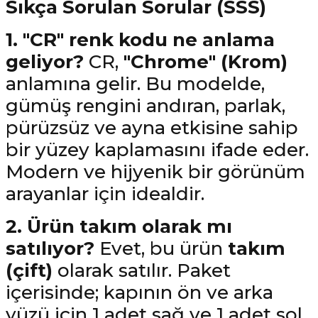
Sıkça Sorulan Sorular (SSS)
1. "CR" renk kodu ne anlama
geliyor?
CR,
"Chrome" (Krom)
anlamına gelir. Bu modelde,
gümüş rengini andıran, parlak,
pürüzsüz ve ayna etkisine sahip
bir yüzey kaplamasını ifade eder.
Modern ve hijyenik bir görünüm
arayanlar için idealdir.
2. Ürün takım olarak mı
satılıyor?
Evet, bu ürün
takım
(çift)
olarak satılır. Paket
içerisinde; kapının ön ve arka
yüzü için 1 adet sağ ve 1 adet sol