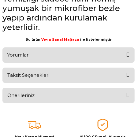
yumuşak bir mikrofiber bezle
yapıp ardından kurulamak
yeterlidir.
Bu ürün
Vega Sanal Mağaza
ile listelenmiştir
Yorumlar
Taksit Seçenekleri
Aldığınız Ürünlerden Ne Derecede Memnun Kaldınız ?
Önerileriniz
Ürünü Değerlendir 😂😊😍😐🤔😡
Bu ürünün fiyat bilgisi, resim, ürün açıklamalarında ve diğer
konularda yetersiz gördüğünüz noktaları öneri formunu kullanarak
tarafımıza iletebilirsiniz.
Görüş ve önerileriniz için teşekkür ederiz.
Hızlı Kargo Hizmeti
%100 Güvenli Alışveriş