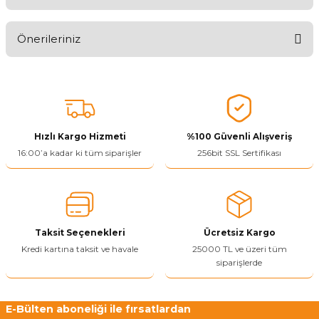
Aldığınız Ürünlerden Ne Derecede Memnun Kaldınız ?
Önerileriniz
Ürünü Değerlendir 😂😊😍😐🤔😡
Bu ürünün fiyat bilgisi, resim, ürün açıklamalarında ve diğer
konularda yetersiz gördüğünüz noktaları öneri formunu kullanarak
tarafımıza iletebilirsiniz.
Görüş ve önerileriniz için teşekkür ederiz.
Hızlı Kargo Hizmeti
%100 Güvenli Alışveriş
Ürün resmi kalitesiz, bozuk veya görüntülenemiyor.
16:00’a kadar ki tüm siparişler
256bit SSL Sertifikası
Ürün açıklamasında eksik bilgiler bulunuyor.
Ürün bilgilerinde hatalar bulunuyor.
Ürün fiyatı diğer sitelerden daha pahalı.
Taksit Seçenekleri
Ücretsiz Kargo
Bu ürüne benzer farklı alternatifler olmalı.
Kredi kartına taksit ve havale
25000 TL ve üzeri tüm
siparişlerde
E-Bülten aboneliği ile fırsatlardan