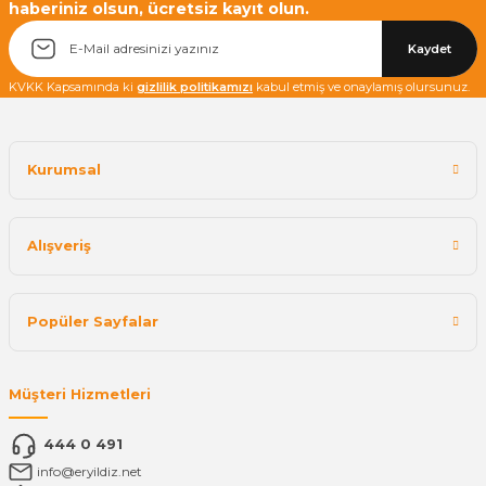
haberiniz olsun, ücretsiz kayıt olun.
Yetkiliye Gönder
Kaydet
KVKK Kapsamında ki
gizlilik politikamızı
kabul etmiş ve onaylamış olursunuz.
Kurumsal
Alışveriş
Popüler Sayfalar
Müşteri Hizmetleri
444 0 491
info@eryildiz.net