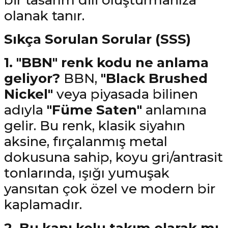
bir tasarım dili oluşturmanıza
olanak tanır.
Sıkça Sorulan Sorular (SSS)
1. "BBN" renk kodu ne anlama
geliyor?
BBN,
"Black Brushed
Nickel"
veya piyasada bilinen
adıyla
"Füme Saten"
anlamına
gelir. Bu renk, klasik siyahın
aksine, fırçalanmış metal
dokusuna sahip, koyu gri/antrasit
tonlarında, ışığı yumuşak
yansıtan çok özel ve modern bir
kaplamadır.