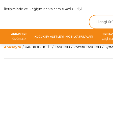
İletişim
İade ve Değişim
Markalarımız
BAYİ GİRİŞİ
ANKASTRE
HIRDA
KÜÇÜK EV ALETLERİ
MOBİLYA KULPLARI
ÜRÜNLER
ÇEŞİTL
Anasayfa
KAPI KOLU KİLİT
Kapı Kolu
Rozetli Kapı Kolu
Syste