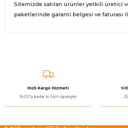
Sitemizde satılan ürünler yetkili üretici 
paketlerinde garanti belgesi ve faturası 
Bu ürünün fiyat bilgisi, resim, ürün açıklamalarında ve diğer ko
Görüş ve önerileriniz için teşekkür ederiz.
Ürün resmi kalitesiz, bozuk veya görüntülenemiyor.
Ürün açıklamasında eksik bilgiler bulunuyor.
Ürün bilgilerinde hatalar bulunuyor.
Hızlı Kargo Hizmeti
%10
Ürün fiyatı diğer sitelerden daha pahalı.
16:00’a kadar ki tüm siparişler
25
Bu ürüne benzer farklı alternatifler olmalı.