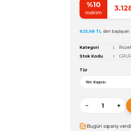
%10
3.12
indirim
625,68 TL
den başlayan t
Kategori
Rozet
Stok Kodu
GRUP
Tür
Bugün sipariş verd