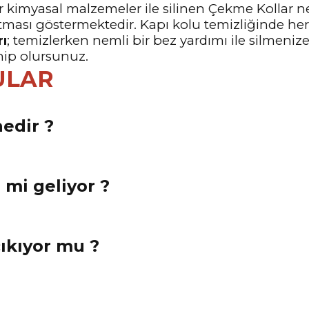
 kimyasal malzemeler ile silinen Çekme Kollar ne
tması göstermektedir. Kapı kolu temizliğinde he
rı
; temizlerken nemli bir bez yardımı ile silmeniz
hip olursunuz.
ULAR
edir ?
e mi geliyor ?
çıkıyor mu ?