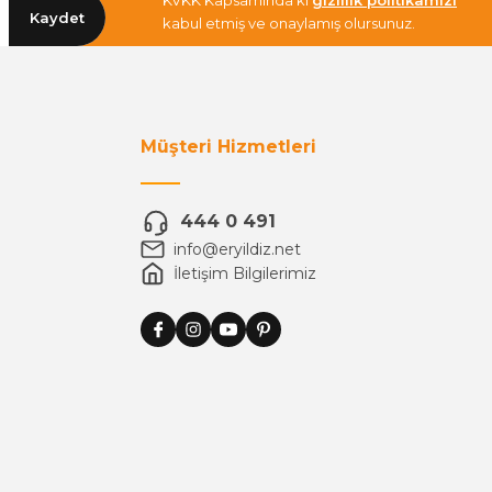
KVKK Kapsamında ki
gizlilik politikamızı
Kaydet
kabul etmiş ve onaylamış olursunuz.
Müşteri Hizmetleri
444 0 491
info@eryildiz.net
İletişim Bilgilerimiz