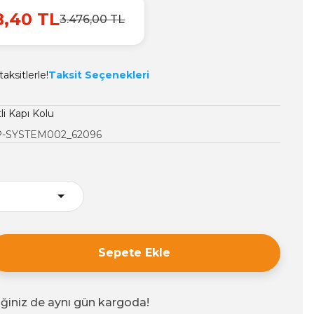
8,40 TL
3.476,00 TL
aksitlerle!
Taksit Seçenekleri
li Kapı Kolu
-SYSTEM002_62096
Sepete Ekle
iğiniz de aynı gün kargoda!