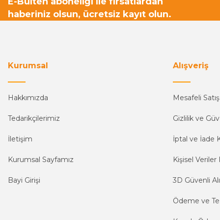
E-Bülten aboneliği ile fırsatlardan
haberiniz olsun, ücretsiz kayıt olun.
Kurumsal
Alışveriş
Hakkımızda
Mesafeli Satı
Tedarikçilerimiz
Gizlilik ve Güv
İletişim
İptal ve İade K
Kurumsal Sayfamız
Kişisel Veriler 
Bayi Girişi
3D Güvenli Alı
Ödeme ve Te