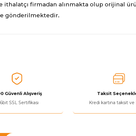
ve ithalatçı firmadan alınmakta olup orijinal ü
ile gönderilmektedir.
nularda yetersiz gördüğünüz noktaları öneri formunu kullanarak tarafımız
Aldığınız Ürünlerden Ne Derecede Memnun Kaldınız ?
Ürünü Değerlendir 😂😊😍😐🤔😡
0 Güvenli Alışveriş
Taksit Seçenekle
6bit SSL Sertifikası
Kredi kartına taksit ve