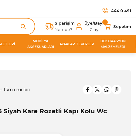
444 0 491
Siparişim
Üye/Bayi
Sepetim
Nerede?
Girişi
MOBİLYA
DEKORASYON
ALETLERİ
AYAKLAR TEKERLER
AKSESUARLARI
MALZEMELERİ
n tüm ürünleri
 Siyah Kare Rozetli Kapı Kolu Wc