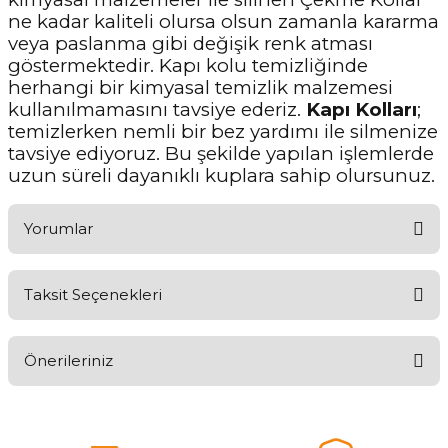
ne kadar kaliteli olursa olsun zamanla kararma
veya paslanma gibi değişik renk atması
göstermektedir. Kapı kolu temizliğinde
herhangi bir kimyasal temizlik malzemesi
kullanılmamasını tavsiye ederiz.
Kapı Kolları
;
temizlerken nemli bir bez yardımı ile silmenize
tavsiye ediyoruz. Bu şekilde yapılan işlemlerde
uzun süreli dayanıklı kuplara sahip olursunuz.
Yorumlar
Taksit Seçenekleri
Aldığınız Ürünlerden Ne Derecede Memnun Kaldınız ?
Önerileriniz
Ürünü Değerlendir 😂😊😍😐🤔😡
Bu ürünün fiyat bilgisi, resim, ürün açıklamalarında ve diğer
konularda yetersiz gördüğünüz noktaları öneri formunu kullanarak