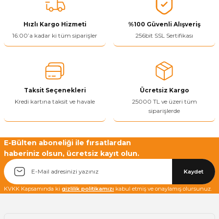
tarafımıza iletebilirsiniz.
Görüş ve önerileriniz için teşekkür ederiz.
Hızlı Kargo Hizmeti
%100 Güvenli Alışveriş
Ürün resmi kalitesiz, bozuk veya görüntülenemiyor.
16:00’a kadar ki tüm siparişler
256bit SSL Sertifikası
Ürün açıklamasında eksik bilgiler bulunuyor.
Ürün bilgilerinde hatalar bulunuyor.
Ürün fiyatı diğer sitelerden daha pahalı.
Taksit Seçenekleri
Ücretsiz Kargo
Bu ürüne benzer farklı alternatifler olmalı.
Kredi kartına taksit ve havale
25000 TL ve üzeri tüm
siparişlerde
E-Bülten aboneliği ile fırsatlardan
haberiniz olsun, ücretsiz kayıt olun.
Yetkiliye Gönder
Kaydet
KVKK Kapsamında ki
gizlilik politikamızı
kabul etmiş ve onaylamış olursunuz.