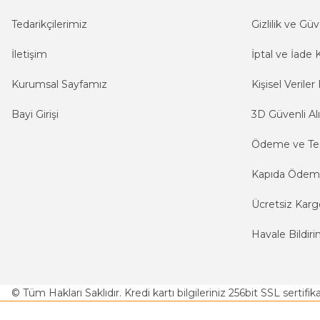
Tedarikçilerimiz
Gizlilik ve Güv
İletişim
İptal ve İade K
Kurumsal Sayfamız
Kişisel Veriler 
Bayi Girişi
3D Güvenli Alı
Ödeme ve Te
Kapıda Öde
Ücretsiz Karg
Havale Bildiri
© Tüm Hakları Saklıdır. Kredi kartı bilgileriniz 256bit SSL sertifi