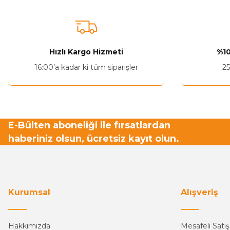
Ürün resmi kalitesiz, bozuk veya görüntülenemiyor.
Ürün açıklamasında eksik bilgiler bulunuyor.
Ürün bilgilerinde hatalar bulunuyor.
Hızlı Kargo Hizmeti
%10
Ürün fiyatı diğer sitelerden daha pahalı.
16:00’a kadar ki tüm siparişler
25
Bu ürüne benzer farklı alternatifler olmalı.
E-Bülten aboneliği ile fırsatlardan
haberiniz olsun, ücretsiz kayıt olun.
Kurumsal
Alışveriş
Hakkımızda
Mesafeli Satı