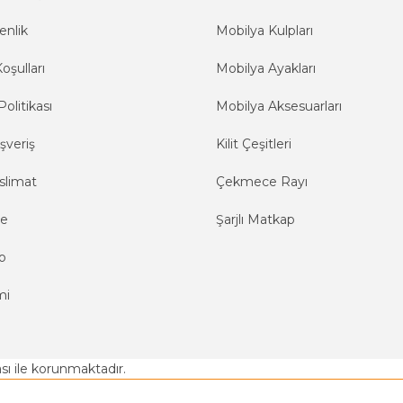
enlik
Mobilya Kulpları
oşulları
Mobilya Ayakları
Politikası
Mobilya Aksesuarları
şveriş
Kilit Çeşitleri
slimat
Çekmece Rayı
me
Şarjlı Matkap
o
mi
kası ile korunmaktadır.