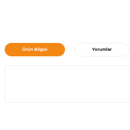
Ürün Bilgisi
Yorumlar
Bu ürünün fiyat bilgisi, resim, ürün açıklamalarında ve diğer ko
Görüş ve önerileriniz için teşekkür ederiz.