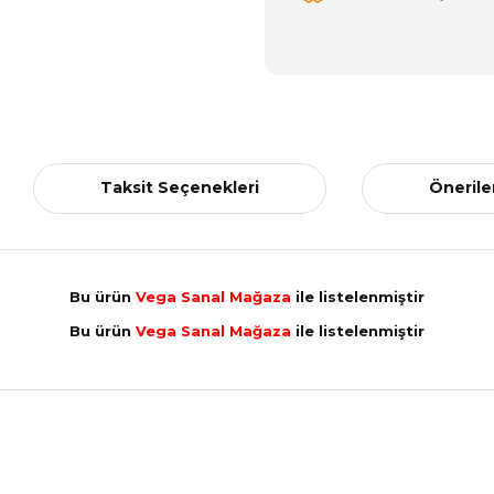
Taksit Seçenekleri
Önerile
Bu ürün
Vega Sanal Mağaza
ile listelenmiştir
Bu ürün
Vega Sanal Mağaza
ile listelenmiştir
nularda yetersiz gördüğünüz noktaları öneri formunu kullanarak tarafımız
Aldığınız Ürünlerden Ne Derecede Memnun Kaldınız ?