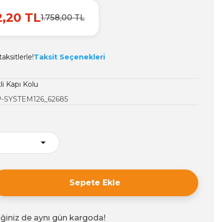
2,20 TL
1.758,00 TL
aksitlerle!
Taksit Seçenekleri
li Kapı Kolu
-SYSTEM126_62685
Sepete Ekle
iğiniz de aynı gün kargoda!