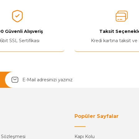
Ürünü Değerlendir 😂😊😍😐🤔😡
0 Güvenli Alışveriş
Taksit Seçenekle
6bit SSL Sertifikası
Kredi kartına taksit ve
Yetkiliye Gönder
Popüler Sayfalar
ş Sözleşmesi
Kapı Kolu