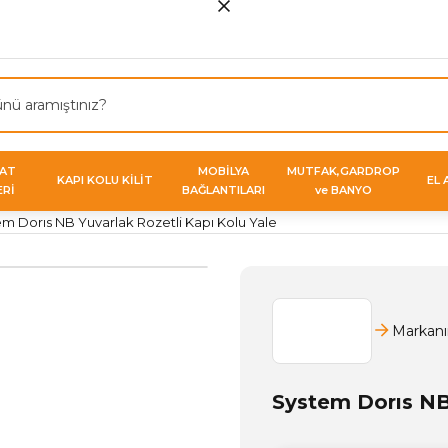
VAT
MOBİLYA
MUTFAK,GARDROP
KAPI KOLU KİLİT
EL 
ERİ
BAĞLANTILARI
ve BANYO
m Dorıs NB Yuvarlak Rozetli Kapı Kolu Yale
Markanı
System Dorıs NB 