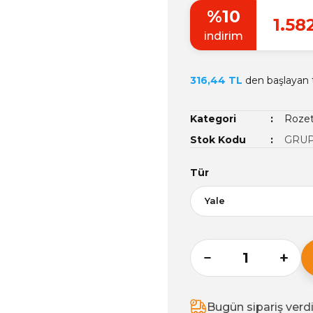
%10
1.58
indirim
316,44 TL
den başlayan t
Kategori
Rozet
Stok Kodu
GRUP
Tür
Bugün sipariş verd