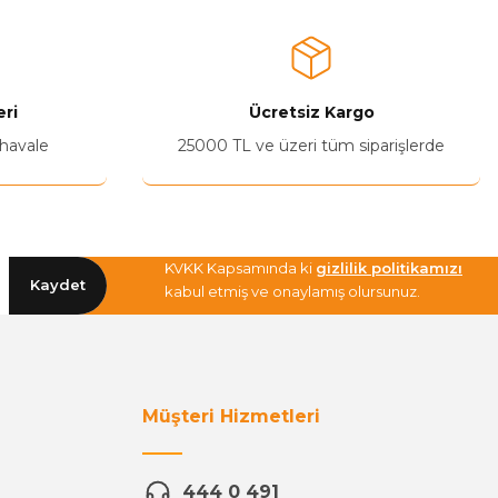
ri
Ücretsiz Kargo
 havale
25000 TL ve üzeri tüm siparişlerde
KVKK Kapsamında ki
gizlilik politikamızı
Kaydet
kabul etmiş ve onaylamış olursunuz.
Müşteri Hizmetleri
444 0 491