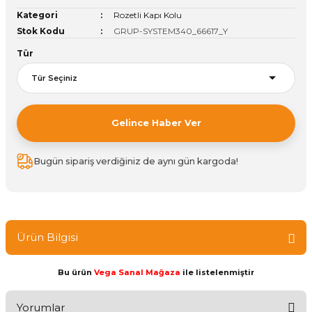
Kategori
Rozetli Kapı Kolu
ivi
k Bağlantıları
arı
aları
Panç Çeşitleri
Hobi Yapıştırıcıları
Oda ve Wc Kapı Kilidi
Köşe Sepetler
Pantolonluk
Köpük Tabancası
Sehba Ayakları
Stok Kodu
GRUP-SYSTEM340_66617_Y
leri
ı
Piton Askı
Pano ve Kapak Kilitleri
Sabunluk
Pense
Vitrin Ara Ayakları
Tür
Çubuğu ve Aparatları
ancası
Streç
Sandık Kilitleri
Tuvalet Kağıtlılığı
Silikon Tabancası
arı
itleri
sı
Takım Çantası
Tornavida Çeşitleri
Gelince Haber Ver
Sprey Ürünleri
ası
Zımba Teli
Bugün sipariş verdiğiniz de aynı gün kargoda!
Zımpara Çeşitleri
Ürün Bilgisi
Bu ürün
Vega Sanal Mağaza
ile listelenmiştir
Yorumlar