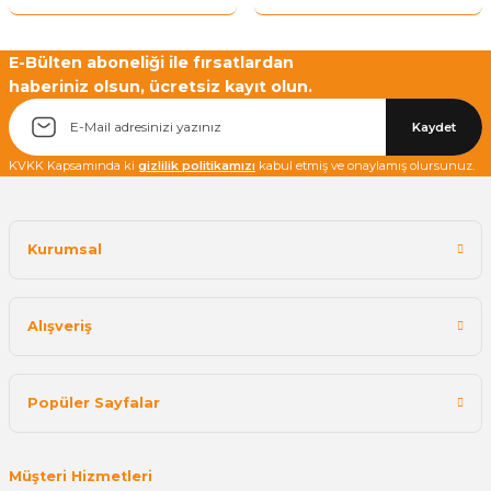
E-Bülten aboneliği ile fırsatlardan
haberiniz olsun, ücretsiz kayıt olun.
Yetkiliye Gönder
Kaydet
KVKK Kapsamında ki
gizlilik politikamızı
kabul etmiş ve onaylamış olursunuz.
Kurumsal
Alışveriş
Popüler Sayfalar
Müşteri Hizmetleri