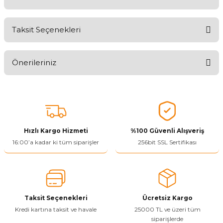
Taksit Seçenekleri
Aldığınız Ürünlerden Ne Derecede Memnun Kaldınız ?
Önerileriniz
Ürünü Değerlendir 😂😊😍😐🤔😡
Bu ürünün fiyat bilgisi, resim, ürün açıklamalarında ve diğer
konularda yetersiz gördüğünüz noktaları öneri formunu kullanarak
tarafımıza iletebilirsiniz.
Görüş ve önerileriniz için teşekkür ederiz.
Hızlı Kargo Hizmeti
%100 Güvenli Alışveriş
Ürün resmi kalitesiz, bozuk veya görüntülenemiyor.
16:00’a kadar ki tüm siparişler
256bit SSL Sertifikası
Ürün açıklamasında eksik bilgiler bulunuyor.
Ürün bilgilerinde hatalar bulunuyor.
Ürün fiyatı diğer sitelerden daha pahalı.
Taksit Seçenekleri
Ücretsiz Kargo
Bu ürüne benzer farklı alternatifler olmalı.
Kredi kartına taksit ve havale
25000 TL ve üzeri tüm
siparişlerde