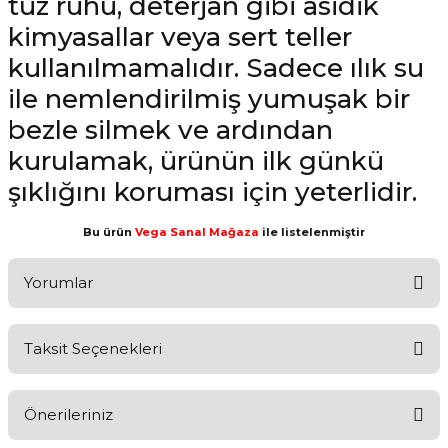
tuz ruhu, deterjan gibi asidik
kimyasallar veya sert teller
kullanılmamalıdır. Sadece ılık su
ile nemlendirilmiş yumuşak bir
bezle silmek ve ardından
kurulamak, ürünün ilk günkü
şıklığını koruması için yeterlidir.
Bu ürün
Vega Sanal Mağaza
ile listelenmiştir
Yorumlar
Taksit Seçenekleri
Aldığınız Ürünlerden Ne Derecede Memnun Kaldınız ?
Önerileriniz
Ürünü Değerlendir 😂😊😍😐🤔😡