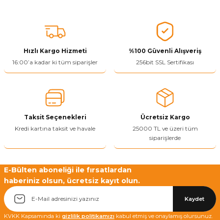
Bu ürünün fiyat bilgisi, resim, ürün açıklamalarında ve diğer
konularda yetersiz gördüğünüz noktaları öneri formunu kullanarak
tarafımıza iletebilirsiniz.
Görüş ve önerileriniz için teşekkür ederiz.
Hızlı Kargo Hizmeti
%100 Güvenli Alışveriş
Ürün resmi kalitesiz, bozuk veya görüntülenemiyor.
16:00’a kadar ki tüm siparişler
256bit SSL Sertifikası
Ürün açıklamasında eksik bilgiler bulunuyor.
Ürün bilgilerinde hatalar bulunuyor.
Ürün fiyatı diğer sitelerden daha pahalı.
Taksit Seçenekleri
Ücretsiz Kargo
Bu ürüne benzer farklı alternatifler olmalı.
Kredi kartına taksit ve havale
25000 TL ve üzeri tüm
siparişlerde
E-Bülten aboneliği ile fırsatlardan
haberiniz olsun, ücretsiz kayıt olun.
Yetkiliye Gönder
Kaydet
KVKK Kapsamında ki
gizlilik politikamızı
kabul etmiş ve onaylamış olursunuz.